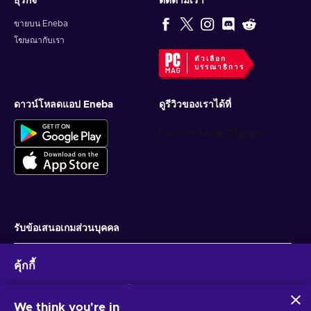
ธุรกิจ
ติดตามเรา
ขายบน Eneba
โฆษณากับเรา
ตัวเลือก
บรรณาธิการ
ดาวน์โหลดแอป Eneba
ดูรีวิวของเราได้ที่
รับข้อเสนอเกมส่วนบุคคล
สมัครสมาชิก
คุ้กกี้
คุณสามารถยกเลิกการสมัครได้ตลอดเวลา ไปที่
ประกาศความเป็นส่วนตัว
สำหรับ
ข้อมูลเพิ่มเติม
Eneba และพันธมิตรใช้คุกกี้และเทคโนโลยีที่คล้ายคลึงกันเพื่อ
รวบรวมและวิเคราะห์ข้อมูลเกี่ยวกับผู้ใช้เว็บไซต์นี้ เราใช้ข้อมูลนี้เพื่อ
We think you're in