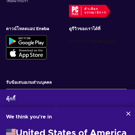
โฆษณากับเรา
ตัวเลือก
บรรณาธิการ
ดาวน์โหลดแอป Eneba
ดูรีวิวของเราได้ที่
รับข้อเสนอเกมส่วนบุคคล
สมัครสมาชิก
คุ้กกี้
คุณสามารถยกเลิกการสมัครได้ตลอดเวลา ไปที่
ประกาศความเป็นส่วนตัว
สำหรับ
ข้อมูลเพิ่มเติม
Eneba และพันธมิตรใช้คุกกี้และเทคโนโลยีที่คล้ายคลึงกันเพื่อ
รวบรวมและวิเคราะห์ข้อมูลเกี่ยวกับผู้ใช้เว็บไซต์นี้ เราใช้ข้อมูลนี้เพื่อ
We think you're in
ปรับปรุงเนื้อหา โฆษณา และบริการอื่นๆ บนเว็บไซต์ ข้อมูลส่วน
ไทย
USD
บุคคลของคุณอาจถูกนำไปใช้เพื่อปรับแต่งโฆษณา
United States of America
การคลิก 'ยอมรับทั้งหมด' หมายความว่าคุณยินยอมให้ Eneba และ