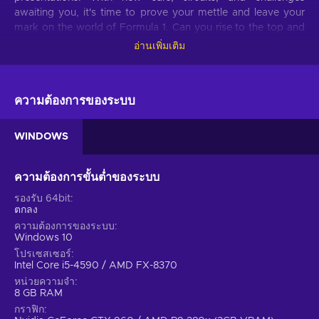
awaiting you, it's time to prove your mettle and leave your
mark on the world of Formula 1. Can you rise to the top and
become the ultimate F1 Manager? Find out with F1 Manager
อ่านเพิ่มเติม
2023 Steam key!
F1 Manager 2023 game features
ความต้องการของระบบ
Get ready for the most immersive F1 Manager experience yet
with these gameplay features:
WINDOWS
New Race Replay Mode.
Relive thrilling races and key
moments from the 2023 FIA Formula One World
ความต้องการขั้นต่ำของระบบ
Championship. Get closer to the excitement and drama of
รองรับ 64bit
F1 with Race Replay, which utilizes real-world F1 data from
ตกลง
live races;
ความต้องการของระบบ
Starting Grid.
Replicate race conditions and driver
Windows 10
starting positions from every race in the 2023 season and
โปรเซสเซอร์
experience the same challenges faced by the drivers;
Intel Core i5-4590 / AMD FX-8370
หน่วยความจำ
Race Moments.
Take control of a specific team during
8 GB RAM
pivotal moments of real races from the 2023 season.
กราฟิก
Make split-second decisions that can define the outcome