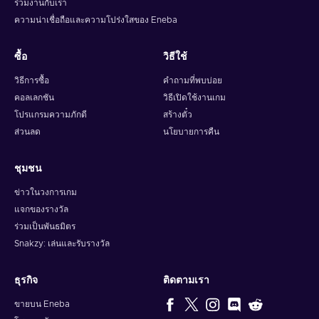
ร่วมงานกับเรา
experience. If you're a Formula 1 or management games fan,
ความน่าเชื่อถือและความโปร่งใสของ Eneba
then you'll love F1 Manager 2023 Steam key!
ซื้อ
วิธีใช้
วิธีการซื้อ
คำถามที่พบบ่อย
คอลเลกชัน
วิธีเปิดใช้งานเกม
โปรแกรมความภักดี
สร้างตั๋ว
ส่วนลด
นโยบายการคืน
ชุมชน
ข่าวในวงการเกม
แจกของรางวัล
ร่วมเป็นพันธมิตร
Snakzy: เล่นและรับรางวัล
ธุรกิจ
ติดตามเรา
ขายบน Eneba