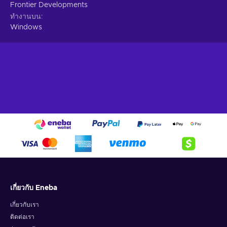
Hire an Experienced Sporting Director.
Manage your
Frontier Developments
pit crew's training regime and improve their skills crucial
ทำงานบน
for a successful race weekend and avoiding costly errors.
Windows
Will you increase your chances of winning the Fastest Pit
Stop award?
Cheap F1 Manager 2023 price.
The Ultimate Racing Management Experience
F1 Manager 2023 is the ultimate racing management
experience. Take control of your favorite F1 team and lead
them to victory. Hire the best drivers, design the best cars,
and manage your finances wisely. In F1 Manager 2023, you
must make all the big decisions. Will you focus on building a
long-term dynasty or go all-in for a championship in the next
few years? Will you sign young drivers with potential or
experienced drivers who can deliver results immediately? Will
you invest in research and development or focus on
เกี่ยวกับ Eneba
improving your team's infrastructure? The choices you make
will have a big impact on your team's success. Can you lead
เกี่ยวกับเรา
your team to the top of the podium? Or will you crash and
ติดต่อเรา
burn? F1 Manager 2023 is a challenging but rewarding