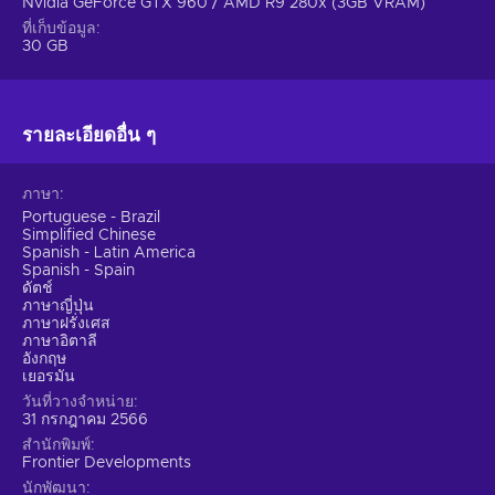
Nvidia GeForce GTX 960 / AMD R9 280x (3GB VRAM)
of the race and challenge yourself with different scenarios;
ที่เก็บข้อมูล
Fine-Tuned Racing Simulation.
Get ready for heart-
30 GB
pounding races with improved racing lines, overtakes, and
incidents. Experience the thrill of enhanced driver AI and
rival team decision-making. Challenge yourself with
รายละเอียดอื่น ๆ
dynamic tire temperature simulation. See the race from
any driver's perspective with the new visor camera. It's
time to seize your moment of victory;
ภาษา
Driver Tactics & Confidence.
Feel the emotional highs
Portuguese - Brazil
and lows of the drivers as they compete for victory. Spin,
Simplified Chinese
Spanish - Latin America
pit stop errors, and failed overtakes can affect a driver's
Spanish - Spain
confidence, so use Driver Tactics options to instruct your
ดัตช์
drivers on approaching the race and winning important
ภาษาญี่ปุ่น
ภาษาฝรั่งเศส
battles for positions;
ภาษาอิตาลี
Enhanced Management Experience.
Embark on the
อังกฤษ
เยอรมัน
ultimate motorsport challenge with enhanced depth and
detail. Scout young talent from the F2 and F3
วันที่วางจำหน่าย
31 กรกฎาคม 2566
championships as older drivers regress. Balance car
สำนักพิมพ์
development to match the improved race AI. Conquer the
Frontier Developments
world of Formula One with strategic decisions;
นักพัฒนา