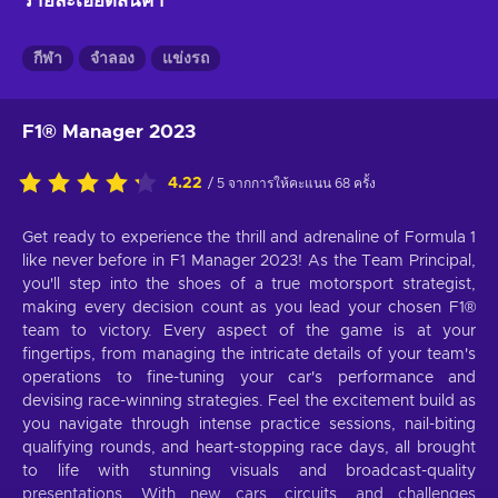
รายละเอียดสินค้า
กีฬา
จำลอง
แข่งรถ
F1® Manager 2023
4.22
/ 5 จากการให้คะแนน 68 ครั้ง
Get ready to experience the thrill and adrenaline of Formula 1
like never before in F1 Manager 2023! As the Team Principal,
you'll step into the shoes of a true motorsport strategist,
making every decision count as you lead your chosen F1®
team to victory. Every aspect of the game is at your
fingertips, from managing the intricate details of your team's
operations to fine-tuning your car's performance and
devising race-winning strategies. Feel the excitement build as
you navigate through intense practice sessions, nail-biting
qualifying rounds, and heart-stopping race days, all brought
to life with stunning visuals and broadcast-quality
presentations. With new cars, circuits, and challenges