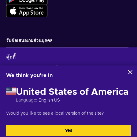
รับข้อเสนอเกมส่วนบุคคล
สมัครสมาชิก
คุ้กกี้
คุณสามารถยกเลิกการสมัครได้ตลอดเวลา ไปที่
ประกาศความเป็นส่วนตัว
สำหรับ
ข้อมูลเพิ่มเติม
Eneba และพันธมิตรใช้คุกกี้และเทคโนโลยีที่คล้ายคลึงกันเพื่อ
รวบรวมและวิเคราะห์ข้อมูลเกี่ยวกับผู้ใช้เว็บไซต์นี้ เราใช้ข้อมูลนี้เพื่อ
We think you're in
ปรับปรุงเนื้อหา โฆษณา และบริการอื่นๆ บนเว็บไซต์ ข้อมูลส่วน
ไทย
USD
บุคคลของคุณอาจถูกนำไปใช้เพื่อปรับแต่งโฆษณา
United States of America
การคลิก 'ยอมรับทั้งหมด' หมายความว่าคุณยินยอมให้ Eneba และ
พันธมิตรใช้เทคโนโลยีเหล่านี้ คุณสามารถปรับเปลี่ยนความยินยอม
Language
:
English US
ได้โดยคลิก 'ปรับแต่ง'
สำหรับข้อมูลเพิ่มเติมเกี่ยวกับวิธีที่ Google ใช้ข้อมูลของคุณ โปรดดู
ลิขสิทธิ์ © 2026 Eneba. สงวนลิขสิทธิ์.
JSC “Helis play”, Gyneju St. 4-333, วิ
Would you like to see a local version of the site?
ความปลอดภัยและความเป็นส่วนตัวของ Google Business
ลนีอุส, สาธารณรัฐลิทัวเนีย
ข้อกำหนดและเงื่อนไข
,
แจ้งให้ทราบความเป็นส่วน
ตัว
,
การตั้งค่าคุกกี้
.
Yes
ยอมรับทั้งหมด
ปรับแต่ง