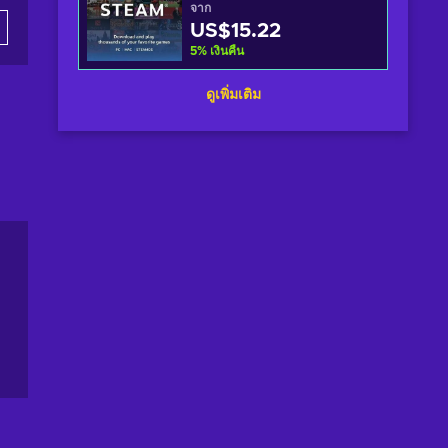
จาก
US$15.22
5
%
เงินคืน
ดูเพิ่มเติม