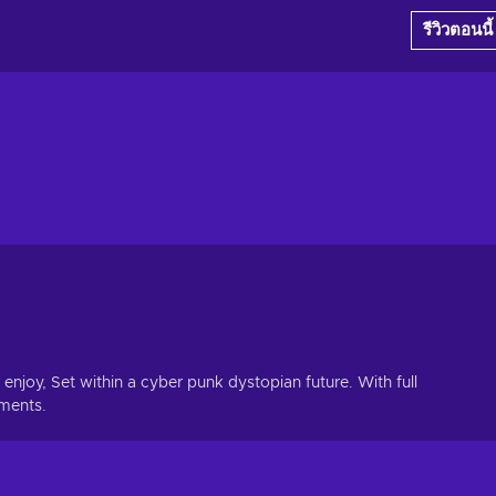
รีวิวตอนนี้
 enjoy, Set within a cyber punk dystopian future. With full
ements.