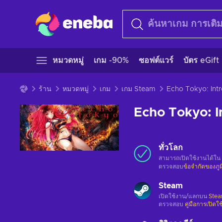
หมวดหมู่
เกม -90%
ซอฟต์แวร์
บัตร eGift
ร้าน
หมวดหมู่
เกม
เกม Steam
Echo Tokyo: Intr
Echo Tokyo: I
ทั่วโลก
สามารถเปิดใช้งานได้ใน
ตรวจสอบ
ข้อจำกัดของภู
Steam
เปิดใช้งาน/แลกบน
Ste
ตรวจสอบ
คู่มือการเปิดใ