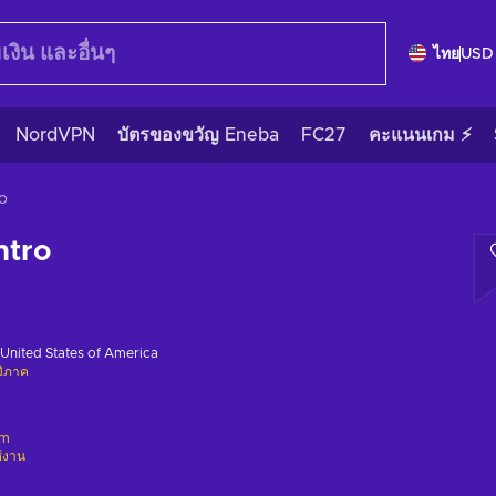
ไทย
USD
NordVPN
บัตรของขวัญ Eneba
FC27
คะแนนเกม ⚡
o
ntro
United States of America
มิภาค
am
ช้งาน