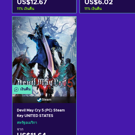
US$12.67
US$6.02
11
%
เงินคืน
11
%
เงินคืน
หยิบใส่ตะกร้า
หยิบใส่ตะกร้า
ดูข้อเสนอ
ดูข้อเสนอ
เงินคืน
Steam
Devil May Cry 5 (PC) Steam
Key UNITED STATES
สหรัฐอเมริกา
จาก