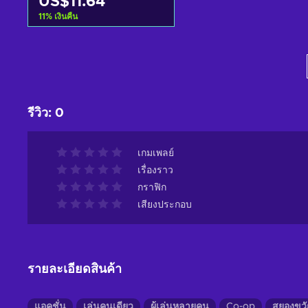
US$11.64
11
%
เงินคืน
หยิบใส่ตะกร้า
ดูข้อเสนอ
รีวิว
:
0
เกมเพลย์
เรื่องราว
กราฟิก
เสียงประกอบ
รายละเอียดสินค้า
แอคชั่น
เล่นคนเดียว
ผู้เล่นหลายคน
Co-op
สยองขว