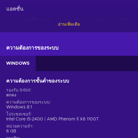
แอคชั่น
หากคุณอยากรู้สึกทรงพลัง Demon Slayer -Kimetsu no Yaiba-
อ่านเพิ่มเติม
The Hinokami Chronicles Steam key เหมาะสำหรับคุณ เป้าหมาย
หลักที่นี่คือการทำลายศัตรูทั้งหมดของคุณและเป็นผู้เล่นที่เก่งที่สุด!
เกมแอคชั่นนี้จะนำทักษะของคุณไปสู่อีกระดับหนึ่งซึ่งจะทำให้คุณ
กลายเป็นผู้เล่นที่มีความสามารถ ภัยคุกคามและอันตรายที่เป็นไปได้
ความต้องการของระบบ
จะปรากฏขึ้นครั้งแล้วครั้งเล่า ดังนั้นหากคุณตั้งใจเพียงพอ คุณจะเก่ง
ในเกมนี้ การย้ายงานอย่างรวดเร็วและการมีชีวิตอยู่จะรู้สึกเหมือน
WINDOWS
เป็นความสำเร็จที่รอคอยมานาน
คุณสมบัติ
ความต้องการขั้นต่ำของระบบ
Demon Slayer -Kimetsu no Yaiba- The Hinokami Chronicles
รองรับ 64bit
key มีองค์ประกอบที่จะดึงดูดความสนใจของคุณตั้งแต่นาทีแรกของ
ตกลง
การเล่นเกม! เพลิดเพลินกับฟีเจอร์เหล่านี้ที่ช่วยยกระดับประสบการณ์
ความต้องการของระบบ
Windows 8.1
โดยรวมให้ดียิ่งขึ้น::
โปรเซสเซอร์
Intel Core i5-2400 | AMD Phenom ll X6 1100T
ผจญภัย – คุณต้องสำรวจ โต้ตอบกับตัวละคร ไขปริศนา และเปิด
หน่วยความจำ
เผยความลึกลับทั้งหมด;
6 GB
อนิเมกราฟฟิค – สภาพแวดล้อมและตัวละครถูกออกแบบมาให้