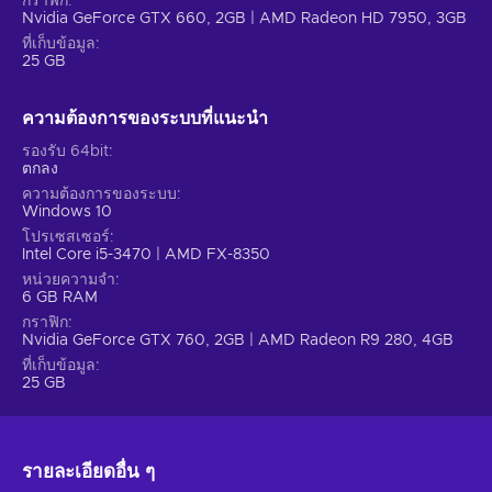
กราฟิก
เหมือนตัวละครอนิเมจกาญี่ปุ่น;
Nvidia GeForce GTX 660, 2GB | AMD Radeon HD 7950, 3GB
แนวบรรยากาศ – คุณดำดิ่งสู่การผสมผสานอย่างลงตัวของสไตล์
ที่เก็บข้อมูล
25 GB
ศิลปะ ดนตรี และเสียงที่กระตุ้นอารมณ์บางอย่าง;
เกมต่อสู้ – คุณมีส่วนร่วมในการต่อสู้ระยะประชิดกับศัตรูตัวฉกาจ;
ความต้องการของระบบที่แนะนํา
PvP – คุณแข่งขันและต่อสู้กับตัวละครที่ควบคุมโดยผู้เล่นคนอื่น;
ควิกไทม์อีเวนต์ – คุณต้องทำตามคำแนะนำบนหน้าจออย่างรวดเร็
รองรับ 64bit
ตกลง
และทำให้สำเร็จในระหว่างคัตซีน มิฉะนั้นคุณจะทำไม่สำเร็จ;
ความต้องการของระบบ
Demon Slayer -Kimetsu no Yaiba- The Hinokami
Windows 10
Chronicles key ราคาถูก.
โปรเซสเซอร์
Intel Core i5-3470 | AMD FX-8350
หน่วยความจำ
6 GB RAM
กราฟิก
Nvidia GeForce GTX 760, 2GB | AMD Radeon R9 280, 4GB
ที่เก็บข้อมูล
25 GB
รายละเอียดอื่น ๆ