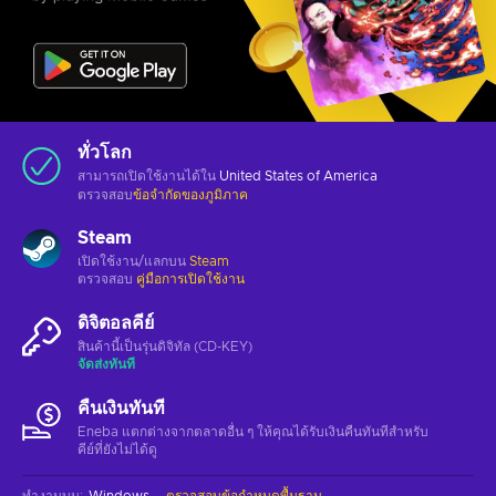
ทั่วโลก
สามารถเปิดใช้งานได้ใน
United States of America
ตรวจสอบ
ข้อจำกัดของภูมิภาค
Steam
เปิดใช้งาน/แลกบน
Steam
ตรวจสอบ
คู่มือการเปิดใช้งาน
ดิจิตอลคีย์
สินค้านี้เป็นรุ่นดิจิทัล (CD-KEY)
จัดส่งทันที
คืนเงินทันที
Eneba แตกต่างจากตลาดอื่น ๆ ให้คุณได้รับเงินคืนทันทีสําหรับ
คีย์ที่ยังไม่ได้ดู
ทำงานบน
:
Windows
ตรวจสอบข้อกำหนดพื้นฐาน