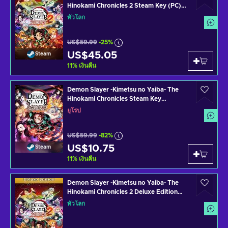
Hinokami Chronicles 2 Steam Key (PC)
GLOBAL
ทั่วโลก
US$59.99
-25%
US$45.05
Steam
11
%
เงินคืน
Demon Slayer -Kimetsu no Yaiba- The
Hinokami Chronicles Steam Key
EUROPE
ยุโรป
US$59.99
-82%
US$10.75
Steam
11
%
เงินคืน
Demon Slayer -Kimetsu no Yaiba- The
Hinokami Chronicles 2 Deluxe Edition
Steam Key (PC) GLOBAL
ทั่วโลก