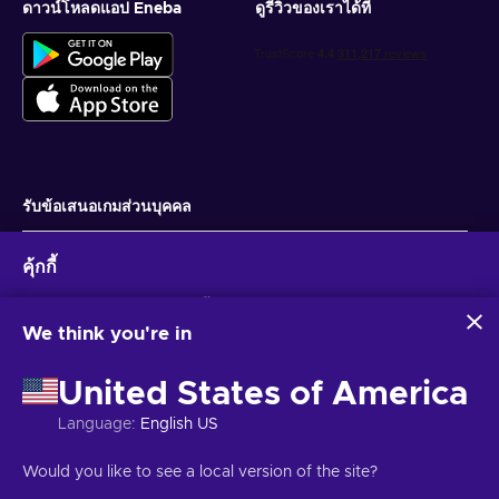
ดาวน์โหลดแอป Eneba
ดูรีวิวของเราได้ที่
รับข้อเสนอเกมส่วนบุคคล
สมัครสมาชิก
คุ้กกี้
คุณสามารถยกเลิกการสมัครได้ตลอดเวลา ไปที่
ประกาศความเป็นส่วนตัว
สำหรับ
ข้อมูลเพิ่มเติม
Eneba และพันธมิตรใช้คุกกี้และเทคโนโลยีที่คล้ายคลึงกันเพื่อ
รวบรวมและวิเคราะห์ข้อมูลเกี่ยวกับผู้ใช้เว็บไซต์นี้ เราใช้ข้อมูลนี้เพื่อ
We think you're in
ปรับปรุงเนื้อหา โฆษณา และบริการอื่นๆ บนเว็บไซต์ ข้อมูลส่วน
ไทย
USD
บุคคลของคุณอาจถูกนำไปใช้เพื่อปรับแต่งโฆษณา
United States of America
การคลิก 'ยอมรับทั้งหมด' หมายความว่าคุณยินยอมให้ Eneba และ
พันธมิตรใช้เทคโนโลยีเหล่านี้ คุณสามารถปรับเปลี่ยนความยินยอม
Language
:
English US
ได้โดยคลิก 'ปรับแต่ง'
สำหรับข้อมูลเพิ่มเติมเกี่ยวกับวิธีที่ Google ใช้ข้อมูลของคุณ โปรดดู
ลิขสิทธิ์ © 2026 Eneba. สงวนลิขสิทธิ์.
JSC “Helis play”, Gyneju St. 4-333, วิ
Would you like to see a local version of the site?
ความปลอดภัยและความเป็นส่วนตัวของ Google Business
ลนีอุส, สาธารณรัฐลิทัวเนีย
ข้อกำหนดและเงื่อนไข
,
แจ้งให้ทราบความเป็นส่วน