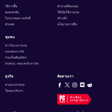
วิธีการซื้อ
คำถามที่พบบ่อย
คอลเลกชัน
วิธีเปิดใช้งานเกม
โปรแกรมความภักดี
สร้างตั๋ว
ส่วนลด
นโยบายการคืน
ชุมชน
ข่าวในวงการเกม
แจกของรางวัล
ร่วมเป็นพันธมิตร
Snakzy: เล่นและรับรางวัล
ธุรกิจ
ติดตามเรา
ขายบน Eneba
โฆษณากับเรา
ตัวเลือก
บรรณาธิการ