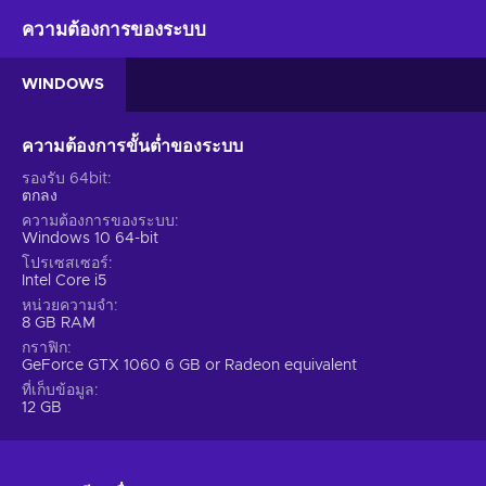
ติดงอมแงมทันที เตรียมพร้อมที่จะใช้เวลานับไม่ถ้วนในโลกแห่งความ
ฝันนี้ - สำรวจสภาพแวดล้อมและปล่อยให้จินตนาการของคุณโลด
ความต้องการของระบบ
แล่น ที่นี่คุณสามารถทำอะไรก็ได้ที่คุณต้องการ!
WINDOWS
คุณสมบัติ
Cafe Owner Simulator key มีองค์ประกอบที่จะดึงดูดความสนใจ
ความต้องการขั้นต่ำของระบบ
ของคุณตั้งแต่นาทีแรกของการเล่นเกม! เพลิดเพลินกับฟีเจอร์เหล่านี้ที่
ช่วยยกระดับประสบการณ์โดยรวมให้ดียิ่งขึ้น::
รองรับ 64bit
ตกลง
ก่อสร้าง – คุณสามารถสร้างเมืองในฝันของคุณให้เป็นจริงได้ด้วย
ความต้องการของระบบ
Windows 10 64-bit
การวางแผนทุกรายละเอียดเล็กๆ น้อยๆ และสร้างมันขึ้นมาใหม่ตั้งแต่
โปรเซสเซอร์
ต้น;
Intel Core i5
เศรษฐกิจ – คุณสามารถสร้างธุรกิจและจัดการมันได้ทุกอย่าง;
หน่วยความจำ
เหมาะกับครอบครัว – เกมนี้เหมาะสมสำหรับผู้เล่นทุกช่วงอายุ;
8 GB RAM
กราฟิก
ตลก – เกมนี้ได้รับการออกแบบโดยเจตนาเพื่อให้ผู้เล่นหัวเราะ;
GeForce GTX 1060 6 GB or Radeon equivalent
การจัดการ – ผู้เล่นต้องจัดการทุกแง่มุมของธุรกิจหรือฝ่ายของผู้
ที่เก็บข้อมูล
เล่นอย่างระมัดระวัง;
12 GB
กราฟฟิคสมจริง – โลกของเกมนำเสนอด้วยกราฟิกที่สวยงาม และ
ดื่มด่ำไปกับความสมจริงอย่างเต็มที่;
การผ่อนคลาย – คุณสามารถลดความเครียดจากวันที่ยาวนาน