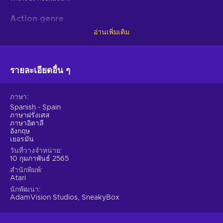
Action genre
อ่านเพิ่มเติม
Do you want to train your reaction time and reflexes? Or
maybe you think you’ve got what it takes to be the best
player? It’s a perfect way to try them out in Breakout:
Recharged Steam key. It’s an action game full of fast-paced
รายละเอียดอื่น ๆ
combat. The frenzied activities of the game will take you to
another world in which you’ll have to use some of the natural
ภาษา
skills, like speed, focus, and accuracy. Find out if you can put
Spanish - Spain
these into practice and beat your enemy down.
ภาษาฝรั่งเศส
ภาษาอิตาลี
Features
อังกฤษ
เยอรมัน
Don’t be surprised if you find yourself playing with Breakout:
วันที่วางจำหน่าย
Recharged key for hours on end! It’s bound to happen,
10 กุมภาพันธ์ 2565
especially since this title includes these features:
สำนักพิมพ์
Atari
Arcade
– This title focuses on beating colourful levels
นักพัฒนา
AdamVision Studios, SneakyBox
which get more difficult every time you get better;
Atmospheric setting
– You dive into the perfect blend of
art style, music, and sound that evokes certain emotions;