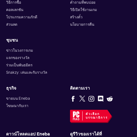
วิธีการซื้อ
คำถามที่พบบ่อย
คอลเลกชัน
วิธีเปิดใช้งานเกม
โปรแกรมความภักดี
สร้างตั๋ว
ส่วนลด
นโยบายการคืน
ชุมชน
ข่าวในวงการเกม
แจกของรางวัล
ร่วมเป็นพันธมิตร
Snakzy: เล่นและรับรางวัล
ธุรกิจ
ติดตามเรา
ขายบน Eneba
โฆษณากับเรา
ตัวเลือก
บรรณาธิการ
ดาวน์โหลดแอป Eneba
ดูรีวิวของเราได้ที่