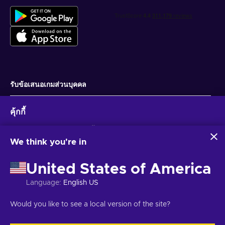
รับข้อเสนอเกมส่วนบุคคล
สมัครสมาชิก
คุ้กกี้
คุณสามารถยกเลิกการสมัครได้ตลอดเวลา ไปที่
ประกาศความเป็นส่วนตัว
สำหรับ
ข้อมูลเพิ่มเติม
Eneba และพันธมิตรใช้คุกกี้และเทคโนโลยีที่คล้ายคลึงกันเพื่อ
รวบรวมและวิเคราะห์ข้อมูลเกี่ยวกับผู้ใช้เว็บไซต์นี้ เราใช้ข้อมูลนี้เพื่อ
We think you're in
ปรับปรุงเนื้อหา โฆษณา และบริการอื่นๆ บนเว็บไซต์ ข้อมูลส่วน
ไทย
USD
บุคคลของคุณอาจถูกนำไปใช้เพื่อปรับแต่งโฆษณา
United States of America
การคลิก 'ยอมรับทั้งหมด' หมายความว่าคุณยินยอมให้ Eneba และ
พันธมิตรใช้เทคโนโลยีเหล่านี้ คุณสามารถปรับเปลี่ยนความยินยอม
Language
:
English US
ได้โดยคลิก 'ปรับแต่ง'
สำหรับข้อมูลเพิ่มเติมเกี่ยวกับวิธีที่ Google ใช้ข้อมูลของคุณ โปรดดู
ลิขสิทธิ์ © 2026 Eneba. สงวนลิขสิทธิ์.
JSC “Helis play”, Gyneju St. 4-333, วิ
Would you like to see a local version of the site?
ความปลอดภัยและความเป็นส่วนตัวของ Google Business
ลนีอุส, สาธารณรัฐลิทัวเนีย
ข้อกำหนดและเงื่อนไข
,
แจ้งให้ทราบความเป็นส่วน
ตัว
,
การตั้งค่าคุกกี้
.