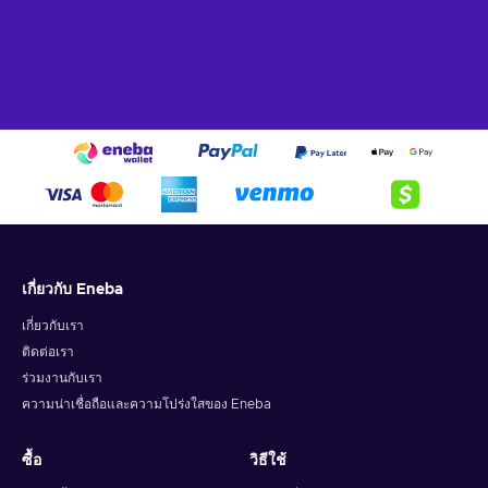
Indie
– This title was created by an independent team of
developers focused on creative innovations;
Rhythm
– You have to hit the correct buttons to the beat
of the rhythm;
Singleplayer
– The game includes a story campaign
meant for solo players;
Stylized graphics
– This title stands out for its design
choices that emphasize certain features of the world by
simplifying and exaggerating them;
Cheap Breakout: Recharged price.
เกี่ยวกับ Eneba
เกี่ยวกับเรา
ติดต่อเรา
ร่วมงานกับเรา
ความน่าเชื่อถือและความโปร่งใสของ Eneba
ซื้อ
วิธีใช้