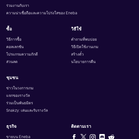
various designs for your card. Select the amount that you
ร่วมงานกับเรา
want to transfer in the gift;
ความน่าเชื่อถือและความโปร่งใสของ Eneba
Send your food card.
Fill in the recipient’s information,
add a personalized message, and send it instantly!
ซื้อ
วิธีใช้
It’s always better with Uber Eats!
วิธีการซื้อ
คำถามที่พบบ่อย
คอลเลกชัน
วิธีเปิดใช้งานเกม
Keep in mind that with Uber Eats 30 USD gift card key, you
โปรแกรมความภักดี
สร้างตั๋ว
will get the best service since they always improve it. Get
ready to be satisfied with your favorite dishes instantly
ส่วนลด
นโยบายการคืน
together with Uber Eats at a cheaper price today! Amazingly
tasteful meals from well-known brands for your everyday life,
ชุมชน
various occasions, and business await you to enjoy. With
Uber Eats 30 USD gift card key you can be sure to get the
ข่าวในวงการเกม
best shopping experience of getting food delivered right to
แจกของรางวัล
your door. Enjoy cheap Uber Eats 30 USD gift card price,
ร่วมเป็นพันธมิตร
and always look at third-party resellers, such as Eneba, since
Snakzy: เล่นและรับรางวัล
we offer gift cards at the cheapest price!
How to activate an Uber Eats gift card?
ธุรกิจ
ติดตามเรา
To redeem a gift card, follow these steps:
ขายบน Eneba