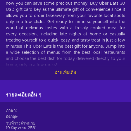
now you can save some precious money! Buy Uber Eats 30
USD gift card key as the ultimate gift of convenience since it
allows you to order takeaway from your favorite local spots
only in a few clicks! Get ready to immerse yourself into the
world of delicious tastes with a freshly cooked meal for
every occasion, including late nights at home or casually
treating yourself to a quick, easy, and tasty treat in just a few
minutes! This Uber Eats is the best gift for anyone. Jump into
a wide selection of menus from the best local restaurants
and choose the best dish for today delivered directly to your
home, only in a few clicks!
อ่านเพิ่มเติม
What can I use the Uber Eats gift card for?
Take a look at these features of Uber Eats that will please
your hunger:
รายละเอียดอื่น ๆ
Perfect for business deliveries.
Make your workmates
ภาษา
happy, motivate your employees and remote workers with
อังกฤษ
fast deliveries of food from various restaurants;
วันที่วางจำหน่าย
Meals for any occasion.
If you are working in the
19 มิถุนายน 2561