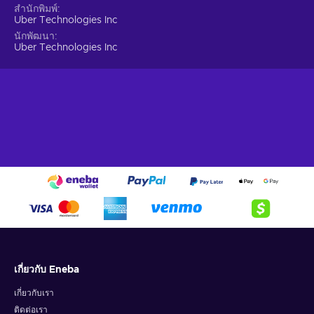
office, then with Uber Eats, create a meal program, and
สำนักพิมพ์
let your people get their favorites delivered right to the
Uber Technologies Inc
door.
นักพัฒนา
Uber Technologies Inc
Available in most countries and cities.
Place a group
order for your co-workers. And don’t forget food for
virtual meetings, holiday celebrations, and workshops.
Place an order from Uber Eats and cover the cost of
meals for your team.
Suitable for gifts.
It’s always a good idea to treat your
family, friends, or partners with the Uber Eats gift card for
every occasion, from birthdays to anniversaries!
Cheap Uber Eats gift card price.
How to send an Uber Eats gift card?
Select a card type.
Fill in the recipient of your card and
pick your desired type of gift card. Uber Eats offers both
physical and digital cards, but when buying gift cards
เกี่ยวกับ Eneba
from third-party resellers such as Eneba, you can only
choose digital ones, which are always cheaper here!
เกี่ยวกับเรา
Choose your design and amount.
Uber Eats offers
ติดต่อเรา