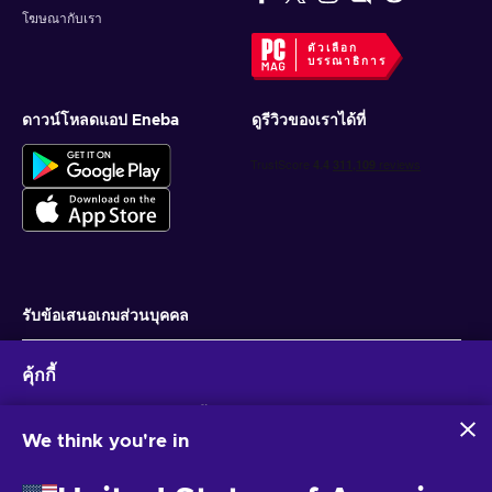
โฆษณากับเรา
Always use the latest Uber Eats app or the website;
ตัวเลือก
บรรณาธิการ
Go to the menu Account tab and select “Wallet”;
Press “Add Payment Method” and select “Gift Card”;
ดาวน์โหลดแอป Eneba
ดูรีวิวของเราได้ที่
Enter your gift code (no spaces).
รับข้อเสนอเกมส่วนบุคคล
สมัครสมาชิก
คุ้กกี้
คุณสามารถยกเลิกการสมัครได้ตลอดเวลา ไปที่
ประกาศความเป็นส่วนตัว
สำหรับ
ข้อมูลเพิ่มเติม
Eneba และพันธมิตรใช้คุกกี้และเทคโนโลยีที่คล้ายคลึงกันเพื่อ
รวบรวมและวิเคราะห์ข้อมูลเกี่ยวกับผู้ใช้เว็บไซต์นี้ เราใช้ข้อมูลนี้เพื่อ
We think you're in
ปรับปรุงเนื้อหา โฆษณา และบริการอื่นๆ บนเว็บไซต์ ข้อมูลส่วน
ไทย
USD
บุคคลของคุณอาจถูกนำไปใช้เพื่อปรับแต่งโฆษณา