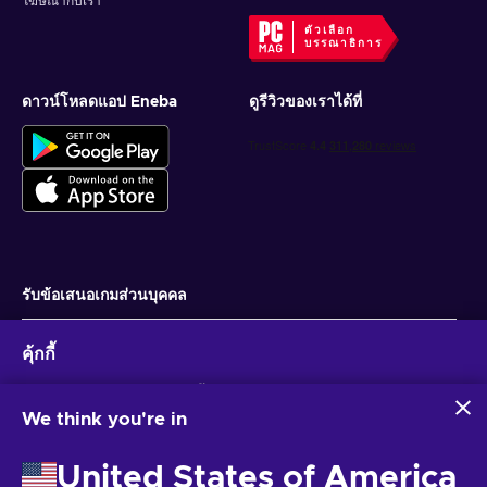
โฆษณากับเรา
ตัวเลือก
บรรณาธิการ
ดาวน์โหลดแอป Eneba
ดูรีวิวของเราได้ที่
รับข้อเสนอเกมส่วนบุคคล
สมัครสมาชิก
คุ้กกี้
คุณสามารถยกเลิกการสมัครได้ตลอดเวลา ไปที่
ประกาศความเป็นส่วนตัว
สำหรับ
ข้อมูลเพิ่มเติม
Eneba และพันธมิตรใช้คุกกี้และเทคโนโลยีที่คล้ายคลึงกันเพื่อ
รวบรวมและวิเคราะห์ข้อมูลเกี่ยวกับผู้ใช้เว็บไซต์นี้ เราใช้ข้อมูลนี้เพื่อ
We think you're in
ปรับปรุงเนื้อหา โฆษณา และบริการอื่นๆ บนเว็บไซต์ ข้อมูลส่วน
ไทย
USD
บุคคลของคุณอาจถูกนำไปใช้เพื่อปรับแต่งโฆษณา
United States of America
การคลิก 'ยอมรับทั้งหมด' หมายความว่าคุณยินยอมให้ Eneba และ