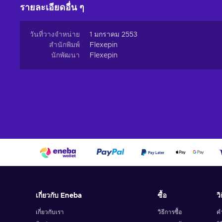
Recharge Flexepin and open the doors to a world of en
รายละเอียดอื่น ๆ
indulge in a wide array of online experiences and fulfill
buy Flexpin:
วันที่วางจำหน่าย
1 มกราคม 2553
Online Shopping.
Explore the vast realm of e-comme
สำนักพิมพ์
Flexepin
searching for trendy fashion, cutting-edge gadgets, or
นักพัฒนา
Flexepin
online merchants accepting Flexepin cards, you can bro
Gaming.
Immerse yourself in the captivating onlin
currency, and exclusive content. Embrace thrilling ques
new heights;
Digital Entertainment.
Whether you're a music enthu
treasure trove of digital entertainment. Stream your fav
captivating e-books;
Utility Bill Payments.
Streamline your monthly routin
electricity and internet bills to mobile phone top-ups, F
few clicks;
Online Subscriptions.
Explore the world of digital 
subscribe to premium services, unlocking exclusive con
เกี่ยวกับ Eneba
ซื้อ
วิ
courses, or premium memberships, Flexepin lets you div
Cheap Flexepin voucher 50 CAD price.
เกี่ยวกับเรา
วิธีการซื้อ
ค