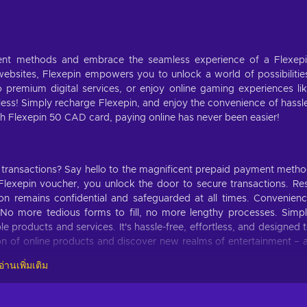
ment methods and embrace the seamless experience of a Flexep
bsites, Flexepin empowers you to unlock a world of possibilitie
o premium digital services, or enjoy online gaming experiences li
ess! Simply recharge Flexepin, and enjoy the convenience of hassl
h Flexepin 50 CAD card, paying online has never been easier!
 transactions? Say hello to the magnificent prepaid payment meth
lexepin voucher, you unlock the door to secure transactions. Re
ion remains confidential and safeguarded at all times. Convenien
o more tedious forms to fill, no more lengthy processes. Simp
 products and services. It's hassle-free, effortless, and designed 
tion of online products and discover new realms of entertainment – a
อ่านเพิ่มเติม