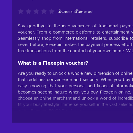
เป็นคนแรกที่ให้คะแนน!
Say goodbye to the inconvenience of traditional pay
voucher. From e-commerce platforms to entertainment we
Seamlessly shop from international retailers, subscribe t
never before, Flexepin makes the payment process effortl
free transactions from the comfort of your own home. Wit
What is a Flexepin voucher?
Are you ready to unlock a whole new dimension of online
that redefines convenience and security. When you buy F
easy, knowing that your personal and financial informat
becomes second nature when you buy Flexepin online. N
choose an online merchant and unlock a world of incredible
fit your busy lifestyle. Immerse yourself in the vast selec
with a Flexepin 50 CAD gift card!
What can I use the Flexepin voucher for?