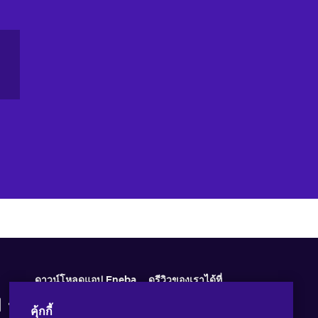
an
ou
ne
ดาวน์โหลดแอป Eneba
ดูรีวิวของเราได้ที่
คุ้กกี้