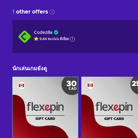
1
other offers
Codezilla
9.64
คะแนน
ดีเยี่ยม
นักเล่นเกมยังดู