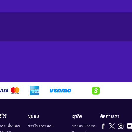
dless opportunities. With this powerful payment method, you c
 your desires with ease. Here's a glimpse of what you can do when y
rce and indulge in a shopping spree like no other. Whether you're
 exquisite home decor, Flexepin has you covered. With countless
wse, select, and purchase to your heart's content;
e gaming world and unlock premium game subscriptions, in-game
ts, conquer virtual realms, and elevate your gaming experience to
siast, movie buff, or avid reader, with Flexepin, you can access a
orite songs, binge-watch the latest blockbusters, or dive into
es as paying bills becomes effortless and stress-free. From
lexepin allows you to settle your obligations conveniently with just a
subscriptions without any hassle. Flexepin vouchers enable you to
tent and enhanced features. Whether it's streaming platforms, onli
ธีใช้
ชุมชน
ธุรกิจ
ติดตามเรา
e into a realm of enriching experiences;
ำถามที่พบบ่อย
ข่าวในวงการเกม
ขายบน Eneba