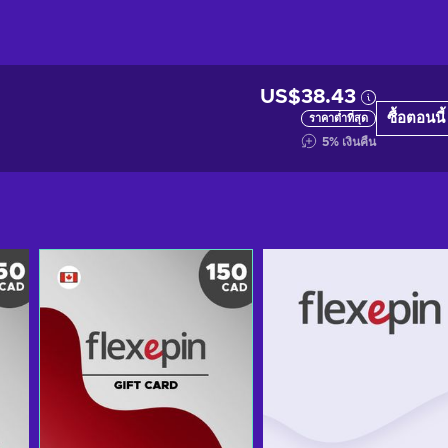
US$38.43
ซื้อตอนนี้
ราคาต่ำที่สุด
5
%
เงินคืน