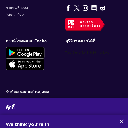
ขายบน Eneba
โฆษณากับเรา
ตัวเลือก
บรรณาธิการ
ดาวน์โหลดแอป Eneba
ดูรีวิวของเราได้ที่
รับข้อเสนอเกมส่วนบุคคล
สมัครสมาชิก
คุ้กกี้
คุณสามารถยกเลิกการสมัครได้ตลอดเวลา ไปที่
ประกาศความเป็นส่วนตัว
สำหรับ
ข้อมูลเพิ่มเติม
Eneba และพันธมิตรใช้คุกกี้และเทคโนโลยีที่คล้ายคลึงกันเพื่อ
รวบรวมและวิเคราะห์ข้อมูลเกี่ยวกับผู้ใช้เว็บไซต์นี้ เราใช้ข้อมูลนี้เพื่อ
We think you're in