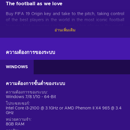
The football as we love
Buy FIFA 19 Origin key and take to the pitch, taking control
of the best players in the world in the most iconic football
leagues. Not everyone can become a top player in the world,
อ่านเพิ่มเติม
no matter how hard they were to try, but laying down the
FIFA 19 price for some invaluable experience is more than
worth it! It’s a high-budget game, but since when was
anything related to football not pricey?!
ความต้องการของระบบ
UEFA Champions League & Stadiums
WINDOWS
FIFA 19 Origin key brings back everything that you loved
about its predecessors as well as provides new
ความต้องการขั้นต่ำของระบบ
opportunities, settings, and ways to score. Highly prestigious
UEFA Champions League tournament is the newest addition
ความต้องการของระบบ
to the game, which offers a variety of new matches such as
Windows 7/8.1/10 - 64-Bit
Europa League, Super Cup and Champions League.
โปรเซสเซอร์
Intel Core i3-2100 @ 3.1GHz or AMD Phenom II X4 965 @ 3.4
Alongside the UEFA Champions League, 16 new stadiums
GHz
are waiting clean and fresh!
หน่วยความจำ
8GB RAM
Face scans & more