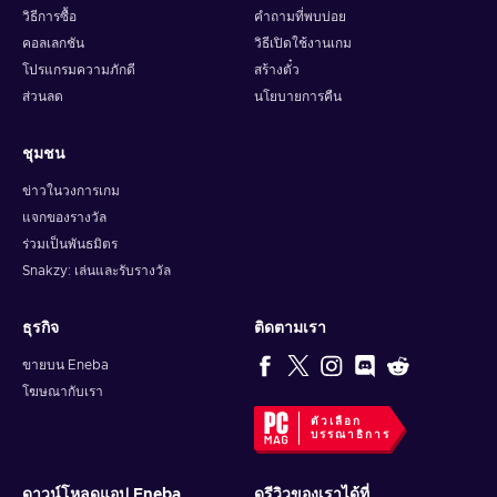
วิธีการซื้อ
คำถามที่พบบ่อย
คอลเลกชัน
วิธีเปิดใช้งานเกม
โปรแกรมความภักดี
สร้างตั๋ว
ส่วนลด
นโยบายการคืน
ชุมชน
ข่าวในวงการเกม
แจกของรางวัล
ร่วมเป็นพันธมิตร
Snakzy: เล่นและรับรางวัล
ธุรกิจ
ติดตามเรา
ขายบน Eneba
โฆษณากับเรา
ตัวเลือก
บรรณาธิการ
ดาวน์โหลดแอป Eneba
ดูรีวิวของเราได้ที่