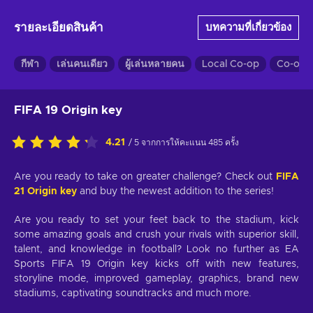
รายละเอียดสินค้า
บทความที่เกี่ยวข้อง
กีฬา
เล่นคนเดียว
ผู้เล่นหลายคน
Local Co-op
Co-op
FIFA 19 Origin key
4.21
/ 5 จากการให้คะแนน 485 ครั้ง
Are you ready to take on greater challenge? Check out
FIFA
21 Origin key
and buy the newest addition to the series!
Are you ready to set your feet back to the stadium, kick
some amazing goals and crush your rivals with superior skill,
talent, and knowledge in football? Look no further as EA
Sports FIFA 19 Origin key kicks off with new features,
storyline mode, improved gameplay, graphics, brand new
stadiums, captivating soundtracks and much more.