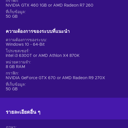
กราฟิก
NVIDIA GTX 460 1GB or AMD Radeon R7 260
More than 200 player face scans will guarantee that the
ที่เก็บข้อมูล
already familiar faces in-game would look even more realistic
50 GB
and current. Active Touch – the dynamic team tactic options
and timed finishing features have also been implemented,
making FIFA 19 Origin key close controls, squad setups, and
ความต้องการของระบบที่แนะนํา
skill reliant finishers even more of a treat.
ความต้องการของระบบ
Windows 10 - 64-Bit
The final chapter to The Journey!
โปรเซสเซอร์
Intel i3 6300T or AMD Athlon X4 870K
When talking about treats, FIFA 19 Origin key presents the
หน่วยความจำ
final chapter to the trilogy — The Journey: Champions! It’s
8 GB RAM
here, and it's more than just a cherry on the top. In the story
กราฟิก
mode, you control one of the three characters: Alex Hunter,
NVIDIA GeForce GTX 670 or AMD Radeon R9 270X
Danny Williams, or Kim Hunter.
ที่เก็บข้อมูล
50 GB
The three stories are intertwined and go simultaneously
which lets you switch from one hero to another at any given
time. Unfold the curtains and join these characters as they
รายละเอียดอื่น ๆ
progress through the story for one last time. Manoeuvre their
decisions and actions until they reach the very pinnacle in
their respected careers.
ภาษา