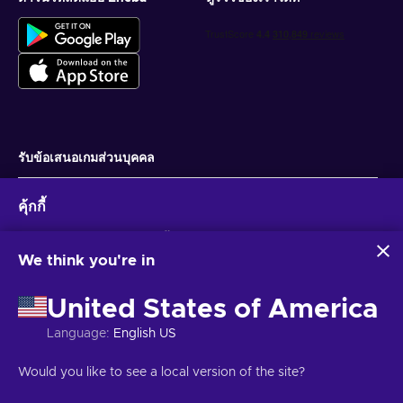
รับข้อเสนอเกมส่วนบุคคล
สมัครสมาชิก
คุ้กกี้
คุณสามารถยกเลิกการสมัครได้ตลอดเวลา ไปที่
ประกาศความเป็นส่วนตัว
สำหรับ
ข้อมูลเพิ่มเติม
Eneba และพันธมิตรใช้คุกกี้และเทคโนโลยีที่คล้ายคลึงกันเพื่อ
รวบรวมและวิเคราะห์ข้อมูลเกี่ยวกับผู้ใช้เว็บไซต์นี้ เราใช้ข้อมูลนี้เพื่อ
We think you're in
ปรับปรุงเนื้อหา โฆษณา และบริการอื่นๆ บนเว็บไซต์ ข้อมูลส่วน
ไทย
USD
บุคคลของคุณอาจถูกนำไปใช้เพื่อปรับแต่งโฆษณา
United States of America
การคลิก 'ยอมรับทั้งหมด' หมายความว่าคุณยินยอมให้ Eneba และ
พันธมิตรใช้เทคโนโลยีเหล่านี้ คุณสามารถปรับเปลี่ยนความยินยอม
Language
:
English US
ได้โดยคลิก 'ปรับแต่ง'
สำหรับข้อมูลเพิ่มเติมเกี่ยวกับวิธีที่ Google ใช้ข้อมูลของคุณ โปรดดู
ลิขสิทธิ์ © 2026 Eneba. สงวนลิขสิทธิ์.
JSC “Helis play”, Gyneju St. 4-333, วิ
Would you like to see a local version of the site?
ความปลอดภัยและความเป็นส่วนตัวของ Google Business
ลนีอุส, สาธารณรัฐลิทัวเนีย
ข้อกำหนดและเงื่อนไข
,
แจ้งให้ทราบความเป็นส่วน