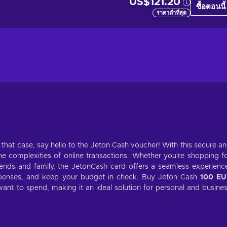
US$121.20
ซื้อตอนนี้
ราคาต่ำที่สุด
n that case, say hello to the Jeton Cash voucher! With this secure a
 complexities of online transactions. Whether you're shopping f
riends and family, the JetonCash card offers a seamless experienc
enses, and keep your budget in check. Buy Jeton Cash
100 EU
nt to spend, making it an ideal solution for personal and busine