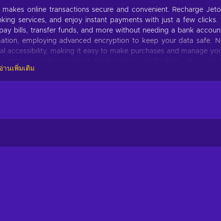
at makes online transactions secure and convenient. Recharge Jet
ing services, and enjoy instant payments with just a few clicks. 
pay bills, transfer funds, and more without needing a bank accoun
ormation, employing advanced encryption to keep your data safe. 
al accessibility, making it easy to make purchases and manage yo
community, and experience the freedom and flexibility of a reliab
อ่านเพิ่มเติม
 making it a versatile payment method for online transactions. He
 Shop to your heart's content on e-commerce platforms, indulging in
nd more;
your gaming account, unlock special features, and conquer virtual
ard;
mlessly settle your utility bills, subscriptions, and other regular
 and financial ease;
tance! Send money to your loved ones quickly and securely, making
he convenience of JetonCash;