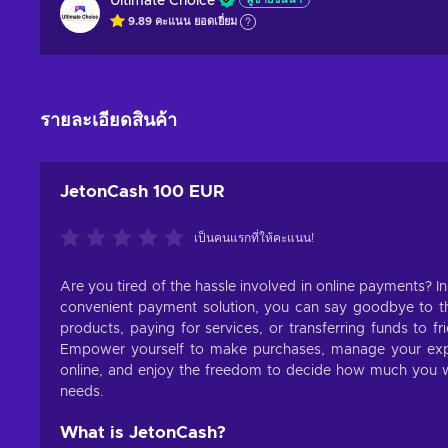
Ultimate Choice
9.89
คะแนน
ยอดเยี่ยม
รายละเอียดสินค้า
JetonCash 100 EUR
เป็นคนแรกที่ให้คะแนน!
Are you tired of the hassle involved in online payments? I
convenient payment solution, you can say goodbye to the
products, paying for services, or transferring funds to f
Empower yourself to make purchases, manage your exp
online, and enjoy the freedom to decide how much you wa
needs.
What is JetonCash?