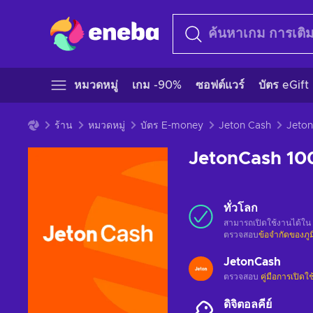
หมวดหมู่
เกม -90%
ซอฟต์แวร์
บัตร eGift
ร้าน
หมวดหมู่
บัตร E-money
Jeton Cash
JetonCash 1
ทั่วโลก
สามารถเปิดใช้งานได้ใน
ตรวจสอบ
ข้อจำกัดของภู
JetonCash
ตรวจสอบ
คู่มือการเปิดใ
ดิจิตอลคีย์