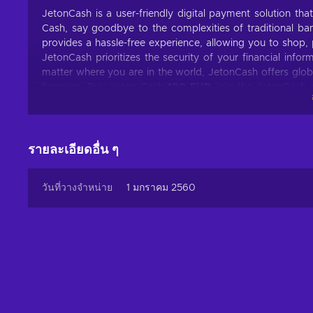
JetonCash is a user-friendly digital payment solution th
Cash, say goodbye to the complexities of traditional bank
provides a hassle-free experience, allowing you to shop, 
JetonCash prioritizes the security of your financial inf
matter where you are in the world, JetonCash offers glob
finances. Buy Jeton Cash
100 EUR
, join the JetonCash 
digital payment solution.
What can I use the Jeton Cash voucher for?
รายละเอียดอื่น ๆ
The Jeton Cash voucher can be used for various purposes,
are some common uses:
วันที่วางจำหน่าย
1 มกราคม 2560
Online Shopping
. Explore a world of possibilities!
the latest fashion trends, tech gadgets, home decor, a
Gaming.
Level up your gaming experience! Power up 
worlds with in-game purchases using your JetonCash c
Bill Payments.
Say goodbye to bill-related stress! Sea
expenses with just a few clicks, ensuring peace of mind
Money Transfers.
Spread the joy, no matter the dis
their day brighter and their financial needs met with t