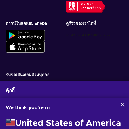
ตัวเลือก
บรรณาธิการ
ดาวน์โหลดแอป Eneba
ดูรีวิวของเราได้ที่
รับข้อเสนอเกมส่วนบุคคล
สมัครสมาชิก
คุ้กกี้
คุณสามารถยกเลิกการสมัครได้ตลอดเวลา ไปที่
ประกาศความเป็นส่วนตัว
สำหรับ
ข้อมูลเพิ่มเติม
Eneba และพันธมิตรใช้คุกกี้และเทคโนโลยีที่คล้ายคลึงกันเพื่อ
รวบรวมและวิเคราะห์ข้อมูลเกี่ยวกับผู้ใช้เว็บไซต์นี้ เราใช้ข้อมูลนี้เพื่อ
We think you're in
ปรับปรุงเนื้อหา โฆษณา และบริการอื่นๆ บนเว็บไซต์ ข้อมูลส่วน
ไทย
USD
บุคคลของคุณอาจถูกนำไปใช้เพื่อปรับแต่งโฆษณา
United States of America
การคลิก 'ยอมรับทั้งหมด' หมายความว่าคุณยินยอมให้ Eneba และ