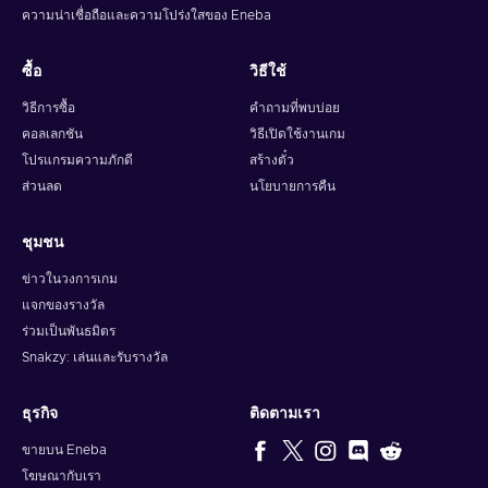
wallet balance as you like.
ความน่าเชื่อถือและความโปร่งใสของ Eneba
ซื้อ
วิธีใช้
วิธีการซื้อ
คำถามที่พบบ่อย
คอลเลกชัน
วิธีเปิดใช้งานเกม
โปรแกรมความภักดี
สร้างตั๋ว
ส่วนลด
นโยบายการคืน
ชุมชน
ข่าวในวงการเกม
แจกของรางวัล
ร่วมเป็นพันธมิตร
Snakzy: เล่นและรับรางวัล
ธุรกิจ
ติดตามเรา
ขายบน Eneba
โฆษณากับเรา