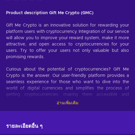
Product description Gift Me Crypto (GMC)
Gift Me Crypto is an innovative solution for rewarding your
platform users with cryptocurrency. Integration of our service
will allow you to improve your reward system, make it more
attractive, and open access to cryptocurrencies for your
users. Try to offer your users not only valuable but also
promising rewards.
Curious about the potential of cryptocurrencies? Gift Me
Crypto is the answer. Our user-friendly platform provides a
seamless experience for those who want to dive into the
world of digital currencies and simplifies the process of
getting cryptocurrencies, making them accessible and
hassle-free.
อ่านเพิ่มเติม
Offer your users the opportunity to obtain cryptocurrencies
with a simple voucher system. With Gift Me Crypto vouchers,
รายละเอียดอื่น ๆ
users can easily receive popular cryptocurrencies such as
Bitcoin, Ethereum, Dogecoin, Litecoin, USDC, or BNB