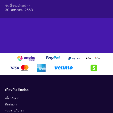
straight to their wallet and then do whatever they want with
วันที่วางจำหน่าย
them.
30 มกราคม 2563
How to redeem Gift Me Crypto (GMC)
When you have a voucher GMC, you need to go on
:
https://giftmecrypto.io/en
1. Click on top right button on “redeem voucher”,
2. Enter the voucher code (32 digits),
3. Enter your email address,
4. Pick the desired crypto between 8 of the most popular
crypto,
5. Enter your wallet address and click on redeem,
6. You will have a summary of your transaction appearing
and your crypto will arrive soon in your wallet.
เกี่ยวกับ Eneba
Note: You can choose one currency at a time and can only
redeem your whole voucher at once. Once you’ve done that,
เกี่ยวกับเรา
you should give it up to 30 minutes for your cryptocurrency
ติดต่อเรา
to arrive in your wallet. After that, you can use your new
ร่วมงานกับเรา