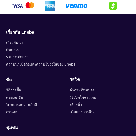
crypto,
5. Enter your wallet address and click on redeem,
6. You will have a summary of your transaction appearing
and your crypto will arrive soon in your wallet.
เกี่ยวกับ Eneba
Note: You can choose one currency at a time and can only
redeem your whole voucher at once. Once you’ve done that,
เกี่ยวกับเรา
you should give it up to 30 minutes for your cryptocurrency
ติดต่อเรา
to arrive in your wallet. After that, you can use your new
ร่วมงานกับเรา
wallet balance as you like.
ความน่าเชื่อถือและความโปร่งใสของ Eneba
ซื้อ
วิธีใช้
วิธีการซื้อ
คำถามที่พบบ่อย
คอลเลกชัน
วิธีเปิดใช้งานเกม
โปรแกรมความภักดี
สร้างตั๋ว
ส่วนลด
นโยบายการคืน
ชุมชน