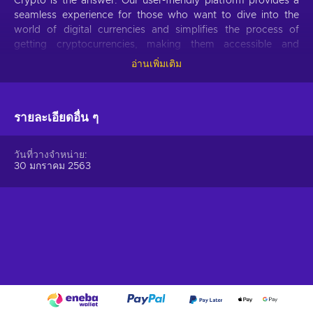
Crypto is the answer. Our user-friendly platform provides a
seamless experience for those who want to dive into the
world of digital currencies and simplifies the process of
getting cryptocurrencies, making them accessible and
hassle-free.
อ่านเพิ่มเติม
Offer your users the opportunity to obtain cryptocurrencies
with a simple voucher system. With Gift Me Crypto vouchers,
รายละเอียดอื่น ๆ
users can easily receive popular cryptocurrencies such as
Bitcoin, Ethereum, Dogecoin, Litecoin, USDC, or BNB
straight to their wallet and then do whatever they want with
วันที่วางจำหน่าย
them.
30 มกราคม 2563
How to redeem Gift Me Crypto (GMC)
When you have a voucher GMC, you need to go on
:
https://giftmecrypto.io/en
1. Click on top right button on “redeem voucher”,
2. Enter the voucher code (32 digits),
3. Enter your email address,
4. Pick the desired crypto between 8 of the most popular