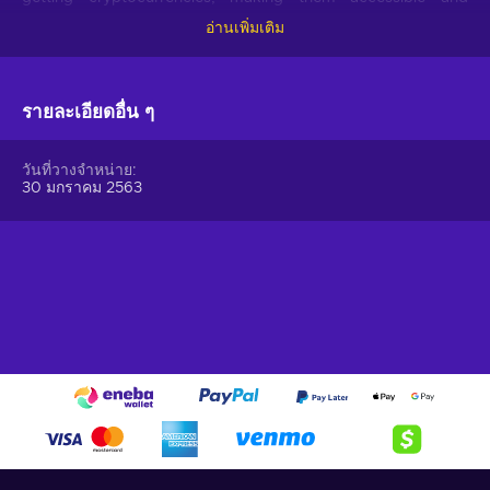
hassle-free.
อ่านเพิ่มเติม
Offer your users the opportunity to obtain cryptocurrencies
with a simple voucher system. With Gift Me Crypto vouchers,
รายละเอียดอื่น ๆ
users can easily receive popular cryptocurrencies such as
Bitcoin, Ethereum, Dogecoin, Litecoin, USDC, or BNB
straight to their wallet and then do whatever they want with
วันที่วางจำหน่าย
them.
30 มกราคม 2563
How to redeem Gift Me Crypto (GMC)
When you have a voucher GMC, you need to go on
:
https://giftmecrypto.io/en
1. Click on top right button on “redeem voucher”,
2. Enter the voucher code (32 digits),
3. Enter your email address,
4. Pick the desired crypto between 8 of the most popular
crypto,
5. Enter your wallet address and click on redeem,
6. You will have a summary of your transaction appearing