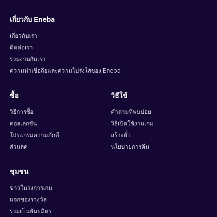
and your crypto will arrive soon in your wallet.
เกี่ยวกับ Eneba
Note: You can choose one currency at a time and can only
redeem your whole voucher at once. Once you’ve done that,
เกี่ยวกับเรา
you should give it up to 30 minutes for your cryptocurrency
ติดต่อเรา
to arrive in your wallet. After that, you can use your new
ร่วมงานกับเรา
wallet balance as you like.
ความน่าเชื่อถือและความโปร่งใสของ Eneba
ซื้อ
วิธีใช้
วิธีการซื้อ
คำถามที่พบบ่อย
คอลเลกชัน
วิธีเปิดใช้งานเกม
โปรแกรมความภักดี
สร้างตั๋ว
ส่วนลด
นโยบายการคืน
ชุมชน
ข่าวในวงการเกม
แจกของรางวัล
ร่วมเป็นพันธมิตร