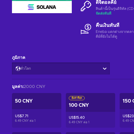
ดิจิตอลคีย์
สินค้านี้เป็นรุ่นดิจิทัล (
จัดส่งทันที
คืนเงินทันที
Eneba แตกต่างจากตลาดอื่
คีย์ที่ยังไม่ได้ดู
ภูมิภาค
ทั่วโลก
มูลค่า
:
2000 CNY
คุ้มค่าที่สุด
50 CNY
150 
100 CNY
US$7.71
US$23.
US$15.40
6.49 CNY ต่อ
1
6.49 CN
6.49 CNY ต่อ
1