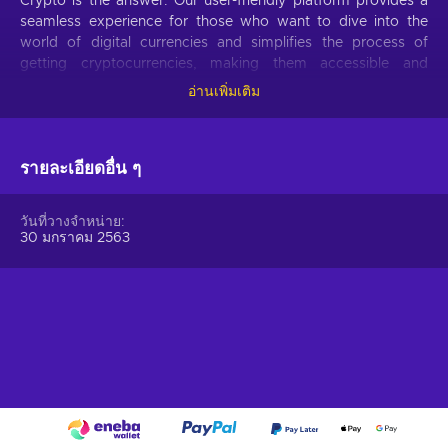
Crypto is the answer. Our user-friendly platform provides a
seamless experience for those who want to dive into the
world of digital currencies and simplifies the process of
getting cryptocurrencies, making them accessible and
hassle-free.
อ่านเพิ่มเติม
Offer your users the opportunity to obtain cryptocurrencies
with a simple voucher system. With Gift Me Crypto vouchers,
รายละเอียดอื่น ๆ
users can easily receive popular cryptocurrencies such as
Bitcoin, Ethereum, Dogecoin, Litecoin, USDC, or BNB
straight to their wallet and then do whatever they want with
วันที่วางจำหน่าย
them.
30 มกราคม 2563
How to redeem Gift Me Crypto (GMC)
When you have a voucher GMC, you need to go on
:
https://giftmecrypto.io/en
1. Click on top right button on “redeem voucher”,
2. Enter the voucher code (32 digits),
3. Enter your email address,
4. Pick the desired crypto between 8 of the most popular