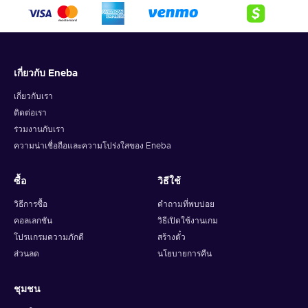
crypto,
5. Enter your wallet address and click on redeem,
6. You will have a summary of your transaction appearing
and your crypto will arrive soon in your wallet.
เกี่ยวกับ Eneba
Note: You can choose one currency at a time and can only
redeem your whole voucher at once. Once you’ve done that,
เกี่ยวกับเรา
you should give it up to 30 minutes for your cryptocurrency
ติดต่อเรา
to arrive in your wallet. After that, you can use your new
ร่วมงานกับเรา
wallet balance as you like.
ความน่าเชื่อถือและความโปร่งใสของ Eneba
ซื้อ
วิธีใช้
วิธีการซื้อ
คำถามที่พบบ่อย
คอลเลกชัน
วิธีเปิดใช้งานเกม
โปรแกรมความภักดี
สร้างตั๋ว
ส่วนลด
นโยบายการคืน
ชุมชน