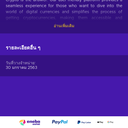
seamless experience for those who want to dive into the
world of digital currencies and simplifies the process of
getting cryptocurrencies, making them accessible and
hassle-free.
อ่านเพิ่มเติม
Offer your users the opportunity to obtain cryptocurrencies
with a simple voucher system. With Gift Me Crypto vouchers,
รายละเอียดอื่น ๆ
users can easily receive popular cryptocurrencies such as
Bitcoin, Ethereum, Dogecoin, Litecoin, USDC, or BNB
straight to their wallet and then do whatever they want with
วันที่วางจำหน่าย
them.
30 มกราคม 2563
How to redeem Gift Me Crypto (GMC)
When you have a voucher GMC, you need to go on
:
https://giftmecrypto.io/en
1. Click on top right button on “redeem voucher”,
2. Enter the voucher code (32 digits),
3. Enter your email address,
4. Pick the desired crypto between 8 of the most popular