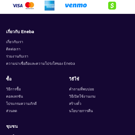
crypto,
5. Enter your wallet address and click on redeem,
6. You will have a summary of your transaction appearing
and your crypto will arrive soon in your wallet.
เกี่ยวกับ Eneba
Note: You can choose one currency at a time and can only
redeem your whole voucher at once. Once you’ve done that,
เกี่ยวกับเรา
you should give it up to 30 minutes for your cryptocurrency
ติดต่อเรา
to arrive in your wallet. After that, you can use your new
ร่วมงานกับเรา
wallet balance as you like.
ความน่าเชื่อถือและความโปร่งใสของ Eneba
ซื้อ
วิธีใช้
วิธีการซื้อ
คำถามที่พบบ่อย
คอลเลกชัน
วิธีเปิดใช้งานเกม
โปรแกรมความภักดี
สร้างตั๋ว
ส่วนลด
นโยบายการคืน
ชุมชน