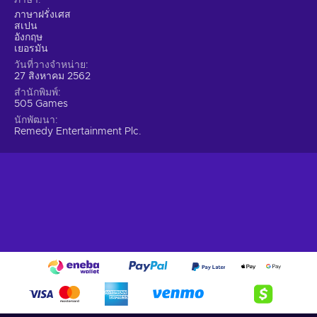
its newest director, so strap on sturdy boots, grab the trusty
ภาษาฝรั่งเศส
sidearm and engage in the battle of wills with an entity from
สเปน
beyond.
อังกฤษ
เยอรมัน
วันที่วางจำหน่าย
27 สิงหาคม 2562
สำนักพิมพ์
505 Games
นักพัฒนา
Remedy Entertainment Plc.