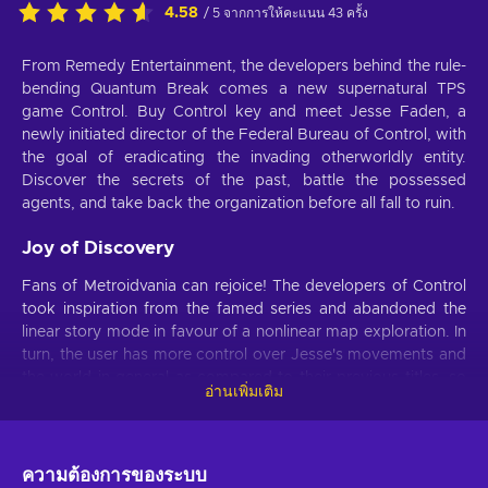
4.58
/ 5 จากการให้คะแนน 43 ครั้ง
From Remedy Entertainment, the developers behind the rule-
bending Quantum Break comes a new supernatural TPS
game Control. Buy Control key and meet Jesse Faden, a
newly initiated director of the Federal Bureau of Control, with
the goal of eradicating the invading otherworldly entity.
Discover the secrets of the past, battle the possessed
agents, and take back the organization before all fall to ruin.
Joy of Discovery
Fans of Metroidvania can rejoice! The developers of Control
took inspiration from the famed series and abandoned the
linear story mode in favour of a nonlinear map exploration. In
turn, the user has more control over Jesse's movements and
the world in general as compared to their previous titles, so
อ่านเพิ่มเติม
any fortunate or dooming turns are in the player's hands.
Freedom of Action
ความต้องการของระบบ
Buy Control key and find out for yourself that freedom is not