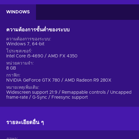
only the goal of Control but also the cornerstone of the game
system itself. Unlock new abilities, modify how and where
WINDOWS
you want to use it, battle the mysterious Hiss in a way that
fits your playstyle. Furthermore, Remedy Entertainment build
ความต้องการขั้นต่ำของระบบ
upon the foundation that Quantum Break laid, enriching the
world with intractable objects, giving the player an
ความต้องการของระบบ
Windows 7, 64-bit
opportunity to utilize Jesse Faden's environment as both a
weapon and defence against the invader.
โปรเซสเซอร์
Intel Core i5-4690 / AMD FX 4350
Never Alone
หน่วยความจำ
8 GB
Buy Control key and immerse yourself in a desperate fight
กราฟิก
NVIDIA GeForce GTX 780 / AMD Radeon R9 280X
for survival from the very moment the Pre-order will launch
online. However, just because the game is meant to be a solo
หมายเหตุเพิ่มเติม
Widescreen support 21:9 / Remappable controls / Uncapped
experience, does not mean you will be left alone. The friendly
frame-rate / G-Sync / Freesync support
neighbourhood allies will always be there to offer a helping
hand.
Travel deeper to the depths of the world in Expeditions
รายละเอียดอื่น ๆ
mode, try out your hand at solving puzzles and overcome
the myriad of side quests. The Federal Bureau is waiting for
ภาษา