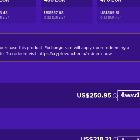
 EUR
460 EUR
470 EUR
3.43
US$557.68
US$569.81
R ต่อ
1
0.82 EUR ต่อ
1
0.82 EUR ต่อ
1
purchase this product. Exchange rate will apply upon redeeming a 
ate. To redeem visit: https://cryptovoucher.io/redeem-now
US$250.95
ซื้อตอนนี้
US$218.21