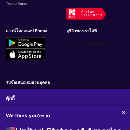
โฆษณากับเรา
ตัวเลือก
บรรณาธิการ
ดาวน์โหลดแอป Eneba
ดูรีวิวของเราได้ที่
รับข้อเสนอเกมส่วนบุคคล
สมัครสมาชิก
คุ้กกี้
คุณสามารถยกเลิกการสมัครได้ตลอดเวลา ไปที่
ประกาศความเป็นส่วนตัว
สำหรับ
ข้อมูลเพิ่มเติม
Eneba และพันธมิตรใช้คุกกี้และเทคโนโลยีที่คล้ายคลึงกันเพื่อ
รวบรวมและวิเคราะห์ข้อมูลเกี่ยวกับผู้ใช้เว็บไซต์นี้ เราใช้ข้อมูลนี้เพื่อ
We think you're in
ปรับปรุงเนื้อหา โฆษณา และบริการอื่นๆ บนเว็บไซต์ ข้อมูลส่วน
ไทย
USD
บุคคลของคุณอาจถูกนำไปใช้เพื่อปรับแต่งโฆษณา