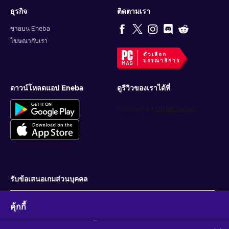
ธุรกิจ
ติดตามเรา
ขายบน Eneba
โฆษณากับเรา
ตัวเลือก
บรรณาธิการ
ดาวน์โหลดแอป Eneba
ดูรีวิวของเราได้ที่
รับข้อเสนอเกมส่วนบุคคล
สมัครสมาชิก
คุ้กกี้
คุณสามารถยกเลิกการสมัครได้ตลอดเวลา ไปที่
ประกาศความเป็นส่วนตัว
สำหรับ
ข้อมูลเพิ่มเติม
Eneba และพันธมิตรใช้คุกกี้และเทคโนโลยีที่คล้ายคลึงกันเพื่อ