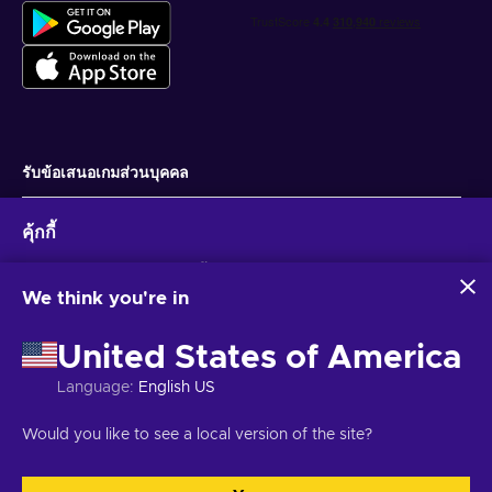
Finish the process by pressing Redeem.
How to redeem the iTunes code on an Android
device?
Open the Apple Music app on your Android device;
Press the menu button and select the Account option;
Choose the Redeem Gift Card or Code option;
รับข้อเสนอเกมส่วนบุคคล
Enter the purchased iTunes gift card code;
สมัครสมาชิก
Finish the process by pressing Redeem.
คุ้กกี้
คุณสามารถยกเลิกการสมัครได้ตลอดเวลา ไปที่
ประกาศความเป็นส่วนตัว
สำหรับ
ข้อมูลเพิ่มเติม
Eneba และพันธมิตรใช้คุกกี้และเทคโนโลยีที่คล้ายคลึงกันเพื่อ
รวบรวมและวิเคราะห์ข้อมูลเกี่ยวกับผู้ใช้เว็บไซต์นี้ เราใช้ข้อมูลนี้เพื่อ
We think you're in
ปรับปรุงเนื้อหา โฆษณา และบริการอื่นๆ บนเว็บไซต์ ข้อมูลส่วน
ไทย
USD
บุคคลของคุณอาจถูกนำไปใช้เพื่อปรับแต่งโฆษณา
United States of America
การคลิก 'ยอมรับทั้งหมด' หมายความว่าคุณยินยอมให้ Eneba และ
พันธมิตรใช้เทคโนโลยีเหล่านี้ คุณสามารถปรับเปลี่ยนความยินยอม
Language
:
English US
ได้โดยคลิก 'ปรับแต่ง'
สำหรับข้อมูลเพิ่มเติมเกี่ยวกับวิธีที่ Google ใช้ข้อมูลของคุณ โปรดดู
ลิขสิทธิ์ © 2026 Eneba. สงวนลิขสิทธิ์.
JSC “Helis play”, Gyneju St. 4-333, วิ
Would you like to see a local version of the site?
ความปลอดภัยและความเป็นส่วนตัวของ Google Business
ลนีอุส, สาธารณรัฐลิทัวเนีย
ข้อกำหนดและเงื่อนไข
,
แจ้งให้ทราบความเป็นส่วน
ตัว
,
การตั้งค่าคุกกี้
.