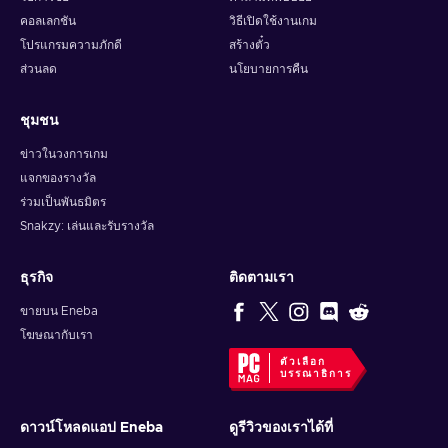
Choose the Redeem Gift Card or Code option;
คอลเลกชัน
วิธีเปิดใช้งานเกม
Enter the purchased iTunes gift card code;
โปรแกรมความภักดี
สร้างตั๋ว
ส่วนลด
นโยบายการคืน
Finish the process by pressing Redeem.
How to redeem the iTunes code on Mac?
ชุมชน
Open the App Store on your Mac;
ข่าวในวงการเกม
Sign-in or click on your profile name;
แจกของรางวัล
Select the Redeem Gift Card option;
ร่วมเป็นพันธมิตร
Enter the purchased iTunes gift card code;
Snakzy: เล่นและรับรางวัล
Finish the process by pressing Redeem.
ธุรกิจ
ติดตามเรา
How to redeem the iTunes code on Windows
PC?
ขายบน Eneba
โฆษณากับเรา
Press the Account button on top of the iTunes window;
ตัวเลือก
Click the Redeem option;
บรรณาธิการ
Sign-in with your Apple ID;
Enter the purchased iTunes gift card code;
ดาวน์โหลดแอป Eneba
ดูรีวิวของเราได้ที่