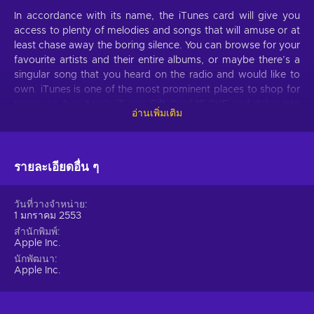
In accordance with its name, the iTunes card will give you
access to plenty of melodies and songs that will amuse or at
least chase away the boring silence. You can browse for your
favourite artists and their entire albums, or maybe there’s a
singular song that you heard on the radio and would like to
own. iTunes is one of the most prominent places to shop for
music, so buy Apple iTunes Gift Card 15 CHF and delve into
อ่านเพิ่มเติม
the endless music.
Books
รายละเอียดอื่น ๆ
Or maybe you are a reader – well, iTunes can be your friend
in this as well. While it is not a national library, there is a
sizable and greatly catered library that you may browse.
วันที่วางจำหน่าย
1 มกราคม 2553
Popular detective stories, interesting novels or even fanciful
fantasy tales, all can be found in one place and paid for with
สำนักพิมพ์
Apple Inc.
one card, without involving your bank account! Plus, it’s a
นักพัฒนา
good gift to a friend who also loves to read; who knows, you
Apple Inc.
might even start a book club.
Entertainment