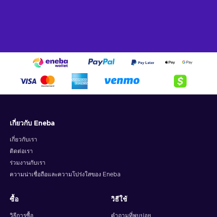
Buy Apple iTunes Gift Card 15 CHF and you will be able to
spend your funds on two other forms of entertainment
available in iTunes store. One of them being movies that you
can buy and watch at your leisure on PC or Mac. So, if you
missed some movie in the cinema, why not watch it with
iTunes? The same goes for TV shows too, as it allows you to
catch up on things that interest you.
The other entertaining feature is the Apps. You can get
games or simply amusing silly programs that might occupy
your pastime. With iTunes, you will surely find your next
digital purchase. And with variety on the offer, all you have to
เกี่ยวกับ Eneba
do is pick.
เกี่ยวกับเรา
How to redeem the iTunes code on iPhone, iPad,
ติดต่อเรา
or iPod?
ร่วมงานกับเรา
ความน่าเชื่อถือและความโปร่งใสของ Eneba
Open the App Store on your device;
Press Today at the bottom of the screen;
ซื้อ
วิธีใช้
Tap the Sign-in button or your photo on the top of the
screen;
วิธีการซื้อ
คำถามที่พบบ่อย