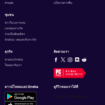
Select the Redeem Gift Card option;
ส่วนลด
นโยบายการคืน
Enter the purchased iTunes gift card code;
Finish the process by pressing Redeem.
ชุมชน
How to redeem the iTunes code on Windows
ข่าวในวงการเกม
PC?
แจกของรางวัล
ร่วมเป็นพันธมิตร
Press the Account button on top of the iTunes window;
Snakzy: เล่นและรับรางวัล
Click the Redeem option;
Sign-in with your Apple ID;
ธุรกิจ
ติดตามเรา
Enter the purchased iTunes gift card code;
Finish the process by pressing Redeem.
ขายบน Eneba
โฆษณากับเรา
How to redeem the iTunes code on an Android
ตัวเลือก
device?
บรรณาธิการ
Open the Apple Music app on your Android device;
ดาวน์โหลดแอป Eneba
ดูรีวิวของเราได้ที่
Press the menu button and select the Account option;
Choose the Redeem Gift Card or Code option;
Enter the purchased iTunes gift card code;