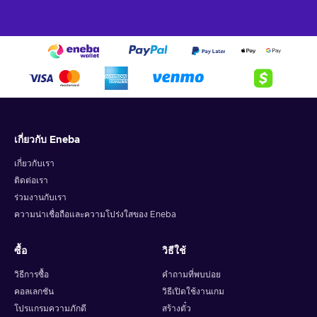
with specific gift ideas anymore, as the receiver will have
complete freedom to explore the wide selection of products
featured on the iTunes Store and pick songs, podcasts and
audiobooks according to their preference.
How to redeem the iTunes code on iPhone, iPad,
or iPod?
Open the App Store on your device;
Press Today at the bottom of the screen;
เกี่ยวกับ Eneba
Tap the Sign-in button or your photo on the top of the
เกี่ยวกับเรา
screen;
ติดต่อเรา
Choose the Redeem Gift Card or Code option;
ร่วมงานกับเรา
Enter the purchased iTunes gift card code;
ความน่าเชื่อถือและความโปร่งใสของ Eneba
Finish the process by pressing Redeem.
ซื้อ
วิธีใช้
How to redeem the iTunes code on Mac?
วิธีการซื้อ
คำถามที่พบบ่อย
Open the App Store on your Mac;
คอลเลกชัน
วิธีเปิดใช้งานเกม
Sign-in or click on your profile name;
โปรแกรมความภักดี
สร้างตั๋ว