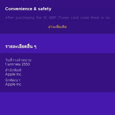
Convenience & safety
After purchasing the 10 GBP iTunes card code there is no
rush or urgency to activate the key on the receiver’s iTunes
อ่านเพิ่มเติม
account. How come? One of the great conveniences of
Apple iTunes gift card is that it has no expiration date,
meaning it can be activated and used whenever its receiver
sees fit. iTunes voucher also doesn’t have a fixed price,
รายละเอียดอื่น ๆ
therefore making it possible to purchase it for a cheaper
price compared to the value it provides on the iTunes Store.
วันที่วางจำหน่าย
On top of it all, 10 GBP iTunes card code also guarantees the
1 มกราคม 2553
safest shopping since it allows the receiver to purchase
สำนักพิมพ์
iTunes content without entering bank account details into the
Apple Inc.
system.
นักพัฒนา
Apple Inc.
Excellent choice for a gift!
One is always free to use the Apple iTunes gift card on their
own iTunes account but when a special occasion arrives it's
also useful to remember that the same key can serve as an
excellent present. No need to trouble yourself coming up