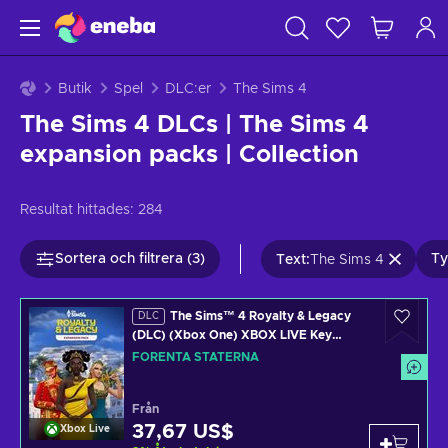
Butik
Spel
DLC:er
The Sims 4
The Sims 4 DLCs | The Sims 4
expansion packs | Collection
Resultat hittades:
284
Sortera och filtrera (3)
Ty
Text
:
The Sims 4
The Sims™ 4 Royalty & Legacy
DLC
(DLC) (Xbox One) XBOX LIVE Key
UNITED STATES
FÖRENTA STATERNA
Från
37,67 US$
Xbox Live