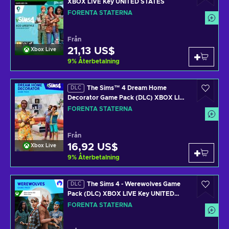
XBOX LIVE Key UNITED STATES
FÖRENTA STATERNA
Från
21,13 US$
Xbox Live
9
%
Återbetalning
The Sims™ 4 Dream Home
DLC
Decorator Game Pack (DLC) XBOX LIVE
Key UNITED STATES
FÖRENTA STATERNA
Från
16,92 US$
Xbox Live
9
%
Återbetalning
The Sims 4 - Werewolves Game
DLC
Pack (DLC) XBOX LIVE Key UNITED
STATES
FÖRENTA STATERNA