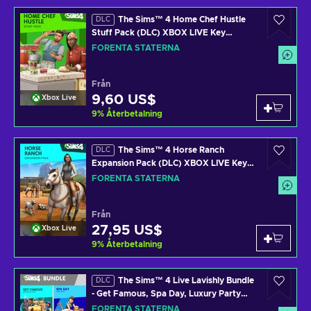
The Sims™ 4 Home Chef Hustle
DLC
Stuff Pack (DLC) XBOX LIVE Key
UNITED STATES
FÖRENTA STATERNA
Från
9,60 US$
Xbox Live
9
%
Återbetalning
The Sims™ 4 Horse Ranch
DLC
Expansion Pack (DLC) XBOX LIVE Key
UNITED STATES
FÖRENTA STATERNA
Från
27,95 US$
Xbox Live
9
%
Återbetalning
The Sims™ 4 Live Lavishly Bundle
DLC
- Get Famous, Spa Day, Luxury Party
Stuff, Movie Hangout Stuff (DLC) XBOX
FÖRENTA STATERNA