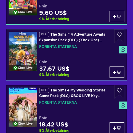
Från
9,60 US$
Xbox Live
9
%
Återbetalning
The Sims™ 4 Adventure Awaits
DLC
Expansion Pack (DLC) (Xbox One)
XBOX LIVE Key UNITED STATES
FÖRENTA STATERNA
Från
37,67 US$
Xbox Live
9
%
Återbetalning
The Sims 4 My Wedding Stories
DLC
Game Pack (DLC) XBOX LIVE Key
UNITED STATES
FÖRENTA STATERNA
Från
18,42 US$
Xbox Live
9
%
Återbetalning