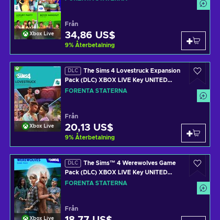
LIVE Key UNITED STATES
Från
34,86 US$
Xbox Live
9
%
Återbetalning
The Sims 4 Lovestruck Expansion
DLC
Pack (DLC) XBOX LIVE Key UNITED
STATES
FÖRENTA STATERNA
Från
20,13 US$
Xbox Live
9
%
Återbetalning
The Sims™ 4 Werewolves Game
DLC
Pack (DLC) XBOX LIVE Key UNITED
STATES
FÖRENTA STATERNA
Från
Xbox Live