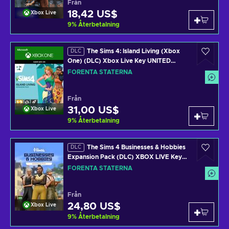
Från
18,42 US$
Xbox Live
9
%
Återbetalning
The Sims 4: Island Living (Xbox
DLC
One) (DLC) Xbox Live Key UNITED
STATES
FÖRENTA STATERNA
Från
31,00 US$
Xbox Live
9
%
Återbetalning
The Sims 4 Businesses & Hobbies
DLC
Expansion Pack (DLC) XBOX LIVE Key
UNITED STATES
FÖRENTA STATERNA
Från
24,80 US$
Xbox Live
9
%
Återbetalning