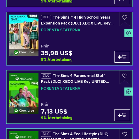
9
%
Återbetalning
The Sims™ 4 High School Years
DLC
Expansion Pack (DLC) XBOX LIVE Key
UNITED STATES
FÖRENTA STATERNA
Från
35,98 US$
Xbox Live
9
%
Återbetalning
The Sims 4 Paranormal Stuff
DLC
Pack (DLC) XBOX LIVE Key UNITED
STATES
FÖRENTA STATERNA
Från
7,13 US$
Xbox Live
9
%
Återbetalning
The Sims 4 Eco Lifestyle (DLC)
DLC