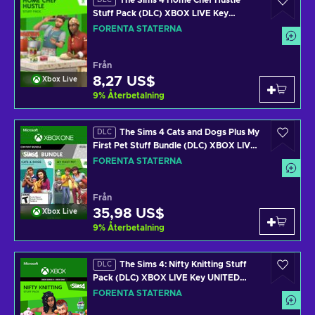
The Sims 4 Home Chef Hustle
DLC
Stuff Pack (DLC) XBOX LIVE Key
UNITED STATES
FÖRENTA STATERNA
Från
8,27 US$
Xbox Live
9
%
Återbetalning
The Sims 4 Cats and Dogs Plus My
DLC
First Pet Stuff Bundle (DLC) XBOX LIVE
Key UNITED STATES
FÖRENTA STATERNA
Från
35,98 US$
Xbox Live
9
%
Återbetalning
The Sims 4: Nifty Knitting Stuff
DLC
Pack (DLC) XBOX LIVE Key UNITED
STATES
FÖRENTA STATERNA