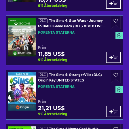
18,77 US$
9
%
Återbetalning
The Sims 4: Star Wars - Journey
DLC
to Batuu Game Pack (DLC) XBOX LIVE
Key UNITED STATES
FÖRENTA STATERNA
Från
11,85 US$
Xbox Live
9
%
Återbetalning
The Sims 4: StrangerVille (DLC)
DLC
Origin Key UNITED STATES
FÖRENTA STATERNA
Från
21,21 US$
Origin
9
%
Återbetalning