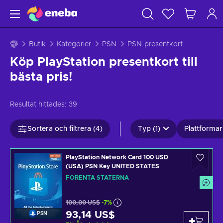
Butik
Kategorier
PSN
PSN-presentkort
Köp PlayStation presentkort till
bästa pris!
Resultat hittades:
39
Sortera och filtrera (4)
Typ (1)
Plattformar 
PlayStation Network Card 100 USD
(USA) PSN Key UNITED STATES
FÖRENTA STATERNA
100,00 US$
-7%
93,14 US$
PSN