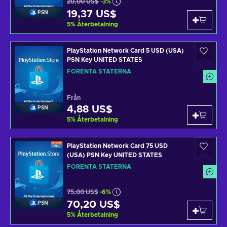
20,00 US$
-3%
19,37 US$
PSN
5
%
Återbetalning
PlayStation Network Card 5 USD (USA)
PSN Key UNITED STATES
FÖRENTA STATERNA
Från
4,88 US$
PSN
5
%
Återbetalning
PlayStation Network Card 75 USD
(USA) PSN Key UNITED STATES
FÖRENTA STATERNA
75,00 US$
-6%
70,20 US$
PSN
5
%
Återbetalning