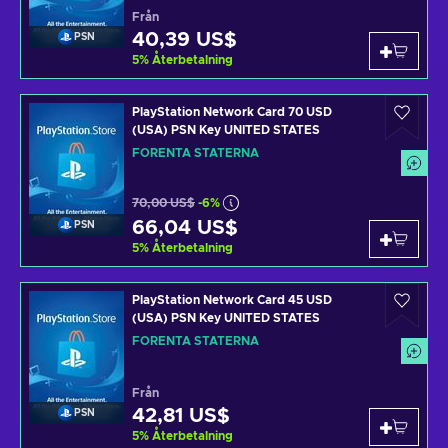
Från
40,39 US$
PSN
5
%
Återbetalning
PlayStation Network Card 70 USD
(USA) PSN Key UNITED STATES
FÖRENTA STATERNA
70,00 US$
-6%
66,04 US$
PSN
5
%
Återbetalning
PlayStation Network Card 45 USD
(USA) PSN Key UNITED STATES
FÖRENTA STATERNA
Från
42,81 US$
PSN
5
%
Återbetalning