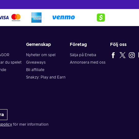
Gemenskap
Företag
Följ oss
ÅGOR
Nyheter om spel
Sälja på Eneba
rar du spelet
Giveaways
Annonsera med oss
ende
Bli affiliate
Snakzy: Play and Earn
ra
spolicy
för mer information