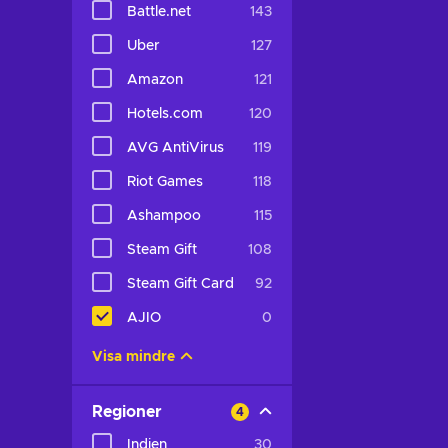
Battle.net
143
Uber
127
Amazon
121
Hotels.com
120
AVG AntiVirus
119
Riot Games
118
Ashampoo
115
Steam Gift
108
Steam Gift Card
92
AJIO
0
Visa mindre
Regioner
4
Indien
30