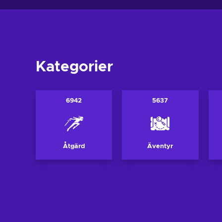
Kategorier
6942
5637
Åtgärd
Äventyr