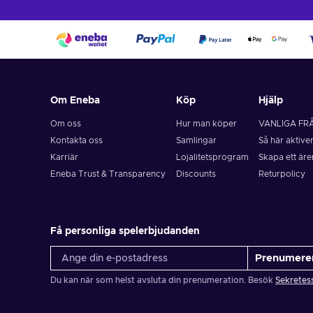
Om Eneba
Köp
Hjälp
Om oss
Hur man köper
VANLIGA FR
Kontakta oss
Samlingar
Så här aktive
Karriär
Lojalitetsprogram
Skapa ett är
Eneba Trust & Transparency
Discounts
Returpolicy
Få personliga spelerbjudanden
Prenumere
Du kan när som helst avsluta din prenumeration. Besök
Sekretes