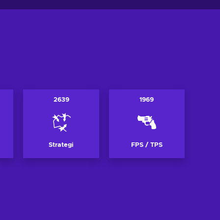
2639
1969
Strategi
FPS / TPS