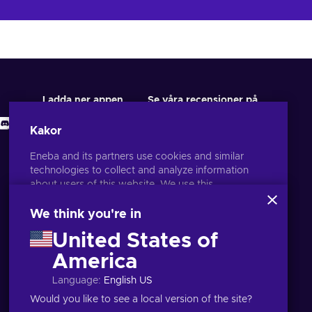
Ladda ner appen
Se våra recensioner på
Kakor
Eneba and its partners use cookies and similar
technologies to collect and analyze information
about users of this website. We use this
information to enhance content, advertising, and
other services on the site. Your personal data may
We think you're in
also be used for ads personalization.
United States of
By clicking 'Accept all', you consent to the use of
these technologies by Eneba and its partners. You
America
Svenska
USD
can adjust your consent by clicking 'Customize'.
Language
:
English US
For more information on how Google uses your
data, see
Google Business Safety & Privacy
.
Would you like to see a local version of the site?