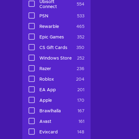
Ubisoft
554
Connect
PSN
533
Rewarble
465
Epic Games
352
CS Gift Cards
350
Windows Store
252
Razer
236
Roblox
204
EA App
201
Apple
170
Brawlhalla
167
Avast
161
Evixcard
148