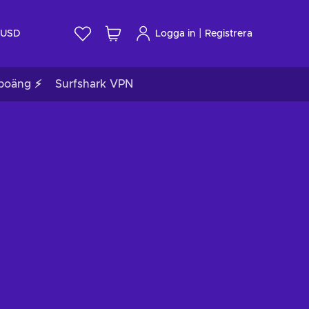
|
USD
Logga in
Registrera
poäng ⚡
Surfshark VPN