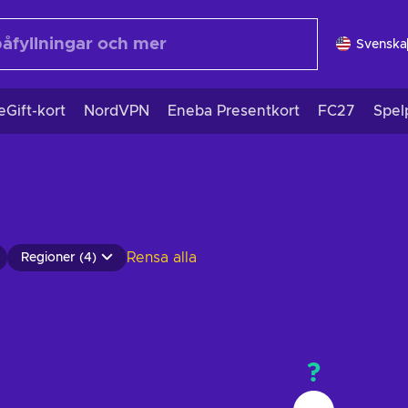
Svenska
eGift-kort
NordVPN
Eneba Presentkort
FC27
Spel
Rensa alla
Regioner (4)
?