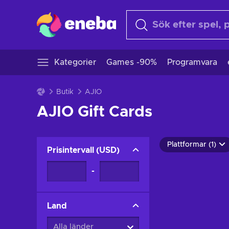
Kategorier
Games -90%
Programvara
Butik
AJIO
AJIO Gift Cards
Plattformar (1)
Prisintervall
(
USD
)
-
Land
Alla länder