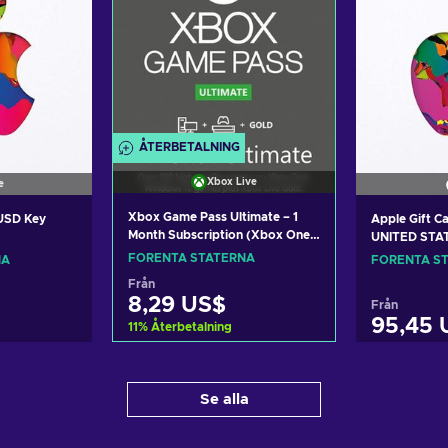
ÅTERBETALNING
Xbox Live
e
Xbox Game Pass Ultimate – 1
 USD Key
Apple Gift C
Month Subscription (Xbox One/
UNITED STA
Windows 10) non-stackable
FÖRENTA STATERNA
NA
FÖRENTA S
Xbox Live Key UNITED STATES
Från
8,29 US$
Från
95,45 
11
%
Återbetalning
Lägg till i varukorgen
arukorgen
Lägg til
Se alla
View offers
ers
Vi