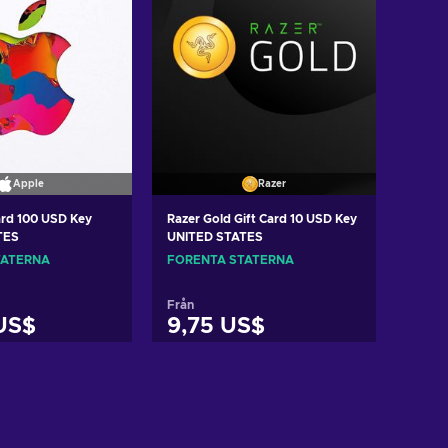
Apple
Razer
ard 100 USD Key
Razer Gold Gift Card 10 USD Key
TES
UNITED STATES
TATERNA
FÖRENTA STATERNA
Från
US$
9,75 US$
l i varukorgen
Lägg till i varukorgen
ew offers
View offers