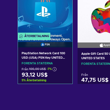
ÅTERBETALNING
PSN
Appl
PlayStation Network Card 100
Apple Gift Card 50
USD (USA) PSN Key UNITED
UNITED STATES
STATES
FÖRENTA STATERNA
FÖRENTA STATER
Från
100,00 US$
-7%
93,12 US$
Från
47,75 US$
5
%
Återbetalning
Lägg till i varukorgen
Lägg till i v
View offers
View off