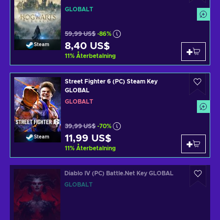
GLOBALT
59,99 US$
-86%
8,40 US$
Steam
11
%
Återbetalning
Street Fighter 6 (PC) Steam Key
GLOBAL
GLOBALT
39,99 US$
-70%
11,99 US$
Steam
11
%
Återbetalning
Diablo IV (PC) Battle.Net Key GLOBAL
GLOBALT