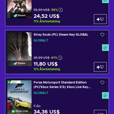
59,99 US$
-59%
24,52 US$
Steam
11
%
Återbetalning
Stray Souls (PC) Steam Key GLOBAL
GLOBALT
29,99 US$
-61%
11,80 US$
Steam
11
%
Återbetalning
Forza Motorsport Standard Edition
(PC/Xbox Series X|S) Xbox Live Key
GLOBAL
GLOBALT
Från
34,36 US$
Xbox Live