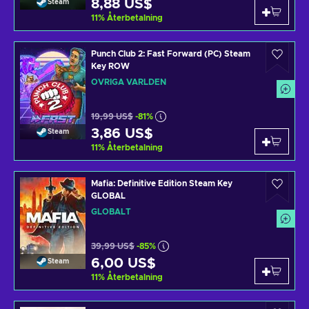
8,88 US$
Steam
11
%
Återbetalning
Punch Club 2: Fast Forward (PC) Steam
Key ROW
ÖVRIGA VÄRLDEN
19,99 US$
-81%
3,86 US$
Steam
11
%
Återbetalning
Mafia: Definitive Edition Steam Key
GLOBAL
GLOBALT
39,99 US$
-85%
6,00 US$
Steam
11
%
Återbetalning