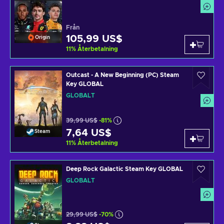
Från
105,99 US$
Origin
11
%
Återbetalning
Outcast - A New Beginning (PC) Steam
Key GLOBAL
GLOBALT
39,99 US$
-81%
7,64 US$
Steam
11
%
Återbetalning
Deep Rock Galactic Steam Key GLOBAL
GLOBALT
29,99 US$
-70%