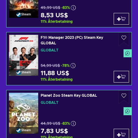
49,99 US$
-83%
8,53 US$
Steam
11
%
Återbetalning
F1® Manager 2023 (PC) Steam Key
GLOBAL
GLOBALT
54,99 US$
-78%
11,88 US$
Steam
11
%
Återbetalning
Planet Zoo Steam Key GLOBAL
GLOBALT
44,99 US$
-83%
7,83 US$
Steam
11
%
Återbetalning