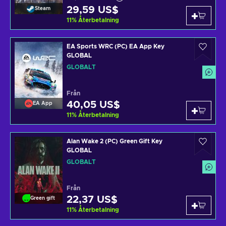
29,59 US$
Steam
11
%
Återbetalning
EA Sports WRC (PC) EA App Key
GLOBAL
GLOBALT
Från
40,05 US$
EA App
11
%
Återbetalning
Alan Wake 2 (PC) Green Gift Key
GLOBAL
GLOBALT
Från
22,37 US$
Green gift
11
%
Återbetalning