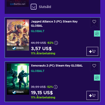
Battle.net
Slutsåld
Jagged Alliance 3 (PC) Steam Key
GLOBAL
GLOBALT
44,99 US$
-92%
3,57 US$
Steam
11
%
Återbetalning
Xenonauts 2 (PC) Steam Key GLOBAL
GLOBALT
39,99 US$
-52%
19,15 US$
Steam
11
%
Återbetalning