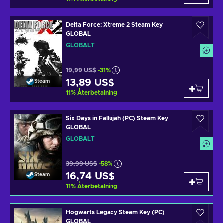
Delta Force: Xtreme 2 Steam Key
GLOBAL
GLOBALT
19,99 US$
-31%
13,89 US$
Steam
11
%
Återbetalning
Six Days in Fallujah (PC) Steam Key
GLOBAL
GLOBALT
39,99 US$
-58%
16,74 US$
Steam
11
%
Återbetalning
Hogwarts Legacy Steam Key (PC)
GLOBAL