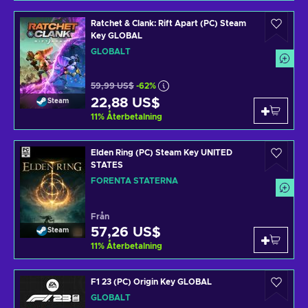
Ratchet & Clank: Rift Apart (PC) Steam
Key GLOBAL
GLOBALT
59,99 US$
-62%
22,88 US$
Steam
11
%
Återbetalning
Elden Ring (PC) Steam Key UNITED
STATES
FÖRENTA STATERNA
Från
57,26 US$
Steam
11
%
Återbetalning
F1 23 (PC) Origin Key GLOBAL
GLOBALT