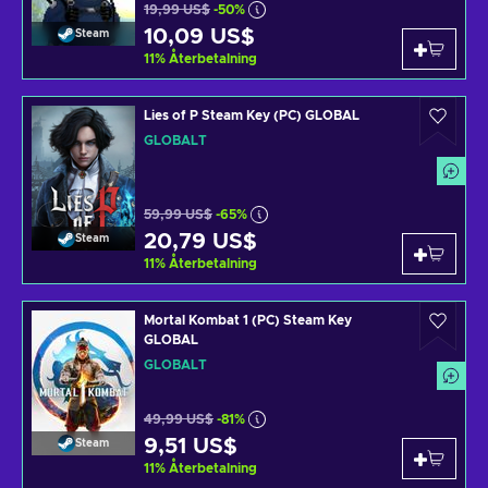
19,99 US$
-50%
10,09 US$
Steam
11
%
Återbetalning
Lies of P Steam Key (PC) GLOBAL
GLOBALT
59,99 US$
-65%
20,79 US$
Steam
11
%
Återbetalning
Mortal Kombat 1 (PC) Steam Key
GLOBAL
GLOBALT
49,99 US$
-81%
9,51 US$
Steam
11
%
Återbetalning