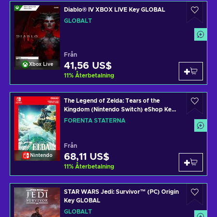
Diablo® IV XBOX LIVE Key GLOBAL
GLOBALT
Från
41,56 US$
Xbox Live
11
%
Återbetalning
The Legend of Zelda: Tears of the
Kingdom (Nintendo Switch) eShop Key
UNITED STATES
FÖRENTA STATERNA
Från
68,11 US$
Nintendo
11
%
Återbetalning
STAR WARS Jedi: Survivor™ (PC) Origin
Key GLOBAL
GLOBALT