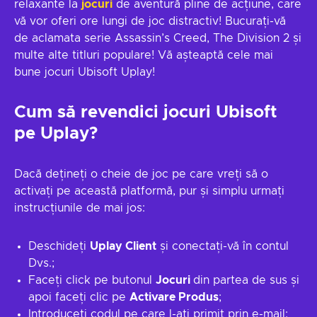
relaxante la
jocuri
de aventură pline de acțiune, care
vă vor oferi ore lungi de joc distractiv! Bucurați-vă
de aclamata serie Assassin’s Creed, The Division 2 și
multe alte titluri populare! Vă așteaptă cele mai
bune jocuri Ubisoft Uplay!
Cum să revendici jocuri Ubisoft
pe Uplay?
Dacă dețineți o cheie de joc pe care vreți să o
activați pe această platformă, pur și simplu urmați
instrucțiunile de mai jos:
Deschideți
Uplay Client
și conectați-vă în contul
Dvs.;
Faceți click pe butonul
Jocuri
din partea de sus și
apoi faceți clic pe
Activare Produs
;
Introduceți codul pe care l-ați primit prin e-mail;