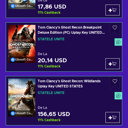
De La
17,86 USD
Ubisoft Connect
11
%
Cashback
Tom Clancy's Ghost Recon Breakpoint
Deluxe Edition (PC) Uplay Key UNITED
STATES
STATELE UNITE
De La
20,14 USD
Ubisoft Connect
11
%
Cashback
Tom Clancy's Ghost Recon: Wildlands
Uplay Key UNITED STATES
STATELE UNITE
De La
156,65 USD
Ubisoft Connect
11
%
Cashback