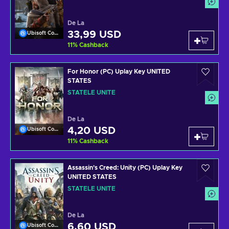
De La
33,99 USD
Ubisoft Connect
11
%
Cashback
For Honor (PC) Uplay Key UNITED
STATES
STATELE UNITE
De La
4,20 USD
Ubisoft Connect
11
%
Cashback
Assassin's Creed: Unity (PC) Uplay Key
UNITED STATES
STATELE UNITE
De La
6,60 USD
Ubisoft Connect