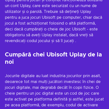
Uplay pentru jocuri și conținut funcționează utilizând
un cont Uplay, care este securizat cu un nume de
utilizator și o parolă. Trebuie să dețineți Uplay
pentru a juca jocuri Ubisoft pe computer, chiar dacă
jocul a fost achiziționat folosind o altă platformă,
deci dacă cumpărați o cheie de joc Ubisoft - este
obligatoriu să aveți Uplay instalat, dacă vreți să
revendicați codul jocului și să îl jucați .
Cumpără chei Ubisoft Uplay de la
noi
Jocurile digitale au luat industria jocurilor prin asalt,
deoarece tot mai mulți jucători investesc în chei de
jocuri digitale, mai degrabă decât în copii fizice. O
cheie pentru un joc digital este un cod de joc care
este activat pe platforma definită și astfel, este jucat
pe acea platformă, de exemplu, codul de activare