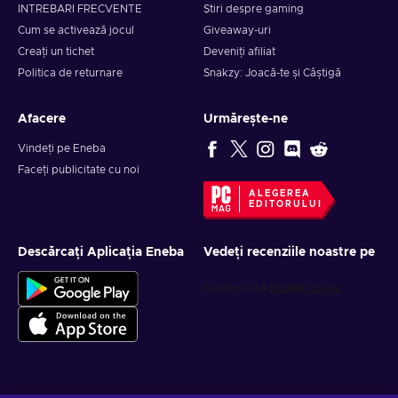
INTREBARI FRECVENTE
Știri despre gaming
Cum se activează jocul
Giveaway-uri
Creați un tichet
Deveniți afiliat
Politica de returnare
Snakzy: Joacă-te și Câștigă
Afacere
Urmărește-ne
Vindeți pe Eneba
Faceți publicitate cu noi
ALEGEREA
EDITORULUI
Descărcați Aplicația Eneba
Vedeți recenziile noastre pe