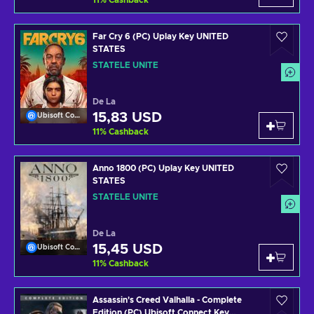
11
%
Cashback
Far Cry 6 (PC) Uplay Key UNITED
STATES
STATELE UNITE
De La
15,83 USD
Ubisoft Connect
11
%
Cashback
Anno 1800 (PC) Uplay Key UNITED
STATES
STATELE UNITE
De La
15,45 USD
Ubisoft Connect
11
%
Cashback
Assassin's Creed Valhalla - Complete
Edition (PC) Ubisoft Connect Key