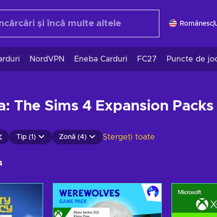
Românesc
rduri
NordVPN
Eneba Carduri
FC27
Puncte de jo
ia: The Sims 4 Expansion Packs
Ștergeți toate
Tip (1)
Zonă (4)
4