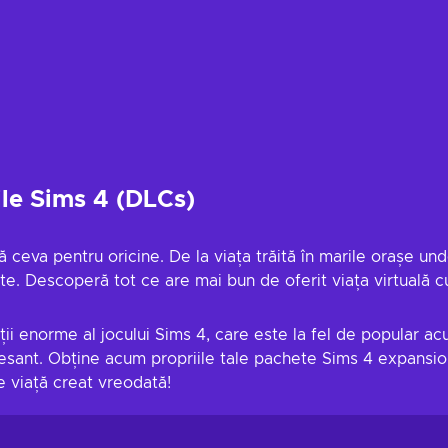
ile Sims 4 (DLCs)
ceva pentru oricine. De la viața trăită în marile orașe und
niște. Descoperă tot ce are mai bun de oferit viața virtual
ții enorme al jocului Sims 4, care este la fel de popular acu
eresant. Obține acum propriile tale pachete Sims 4 expansio
e viață creat vreodată!