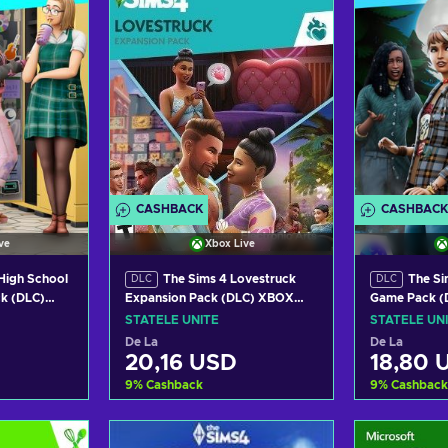
CASHBACK
CASHBACK
ve
Xbox Live
High School
The Sims 4 Lovestruck
The S
DLC
DLC
ck (DLC)
Expansion Pack (DLC) XBOX
Game Pack (
TED STATES
LIVE Key UNITED STATES
Key UNITED
STATELE UNITE
STATELE UN
De La
De La
20,16 USD
18,80 
9
%
Cashback
9
%
Cashback
 coș
Adaugă în coș
Adau