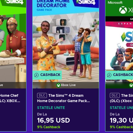
 coș
Adaugă în coș
Adau
tele
Vezi ofertele
Vez
CASHBACK
CASHBACK
ve
Xbox Live
 Home Chef
The Sims™ 4 Dream
The Si
DLC
DLC
(DLC) XBOX
Home Decorator Game Pack
(DLC) (Xbox 
TATES
(DLC) XBOX LIVE Key UNITED
UNITED STA
STATELE UNITE
STATELE UN
STATES
De La
De La
16,95 USD
19,30 
9
%
Cashback
9
%
Cashback