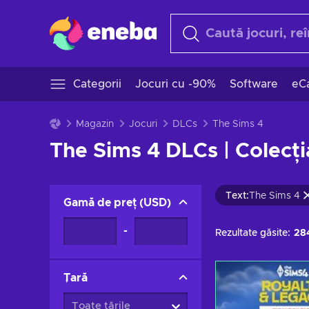
Categorii
Jocuri cu -90%
Software
eCa
Magazin
Jocuri
DLCs
The Sims 4
The Sims 4 DLCs | Colecț
Text
:
The Sims 4
Gamă de preț
(
USD
)
-
Rezultate găsite:
28
Țară
Toate țările