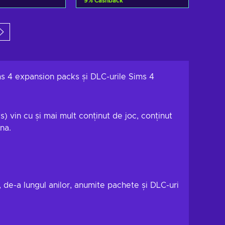
9
%
Cashback
gă în coș
Adaugă în coș
i ofertele
Vezi ofertele
ms 4 expansion packs și DLC-urile Sims 4
) vin cu și mai mult conținut de joc, conținut
na.
 de-a lungul anilor, anumite pachete și DLC-uri