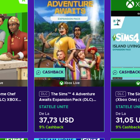
tele
Vezi ofertele
Vez
CASHBACK
CASHBACK
ve
Xbox Live
The Sims™ 4 Adventure
The Sim
DLC
DLC
(DLC) XBOX
Awaits Expansion Pack (DLC)
(Xbox One) (
TATES
(Xbox One) XBOX LIVE Key
UNITED STA
STATELE UNITE
STATELE UN
UNITED STATES
De La
De La
37,73 USD
31,05 
9
%
Cashback
9
%
Cashback