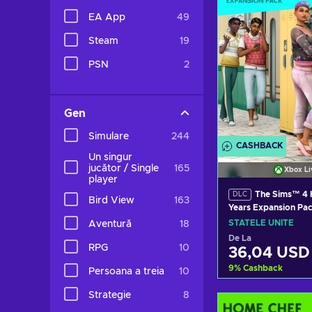
EA App
49
Steam
19
PSN
2
Gen
Simulare
244
CASHBACK
Un singur
jucător / Single
165
Xbox Li
player
The Sims™ 4 
DLC
Bird View
163
Years Expansion Pa
XBOX LIVE Key UNI
STATELE UNITE
Aventură
18
De La
RPG
10
36,04 USD
9
%
Cashback
Persoana a treia
10
Strategie
8
Adaugă în