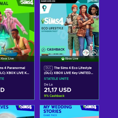
CASHBACK
Xbox Live
Xbox Live
ms 4 Paranormal
The Sims 4 Eco Lifestyle
DLC
DLC) XBOX LIVE Key
(DLC) XBOX LIVE Key UNITED
TES
STATES
ITE
STATELE UNITE
De La
SD
21,17 USD
9
%
Cashback
gă în coș
Adaugă în coș
i ofertele
Vezi ofertele