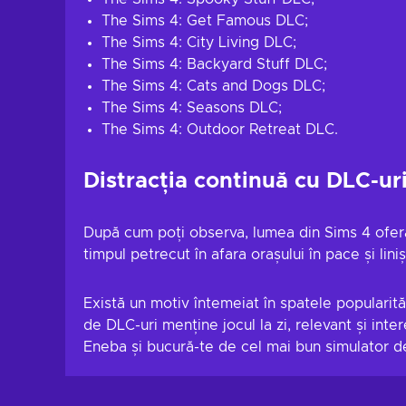
The Sims 4: Get Famous DLC;
The Sims 4: City Living DLC;
The Sims 4: Backyard Stuff DLC;
The Sims 4: Cats and Dogs DLC;
The Sims 4: Seasons DLC;
The Sims 4: Outdoor Retreat DLC.
Distracția continuă cu DLC-ur
După cum poți observa, lumea din Sims 4 oferă 
timpul petrecut în afara orașului în pace și li
Există un motiv întemeiat în spatele popularită
de DLC-uri menține jocul la zi, relevant și int
Eneba și bucură-te de cel mai bun simulator d