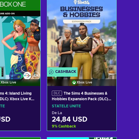
i ofertele
Vezi ofertele
CASHBACK
Xbox Live
Xbox Live
s 4: Island Living
The Sims 4 Businesses &
DLC
DLC) Xbox Live Key
Hobbies Expansion Pack (DLC)
TES
XBOX LIVE Key UNITED STATES
ITE
STATELE UNITE
De La
USD
24,84 USD
9
%
Cashback