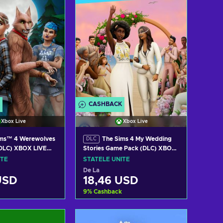
CASHBACK
Xbox Live
Xbox Live
ims™ 4 Werewolves
The Sims 4 My Wedding
DLC
DLC) XBOX LIVE
Stories Game Pack (DLC) XBOX
 STATES
LIVE Key UNITED STATES
ITE
STATELE UNITE
De La
USD
18,46 USD
9
%
Cashback
gă în coș
Adaugă în coș