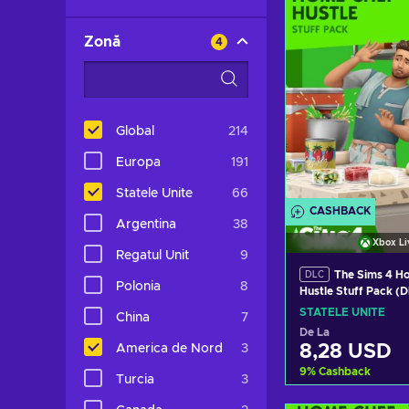
Vezi ofer
Zonă
4
Global
214
Europa
191
Statele Unite
66
CASHBACK
Argentina
38
Xbox Li
Regatul Unit
9
The Sims 4 Home Chef
DLC
Polonia
8
Hustle Stuff Pack 
LIVE Key UNITED S
STATELE UNITE
China
7
De La
8,28 USD
America de Nord
3
9
%
Cashback
Turcia
3