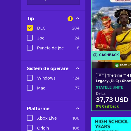
Tip
1
DLC
284
Joc
24
Puncte de joc
8
CASHBACK
Xbox Li
Sistem de operare
The Sims™ 4 
DLC
Windows
124
Legacy (DLC) (Xbo
LIVE Key UNITED S
STATELE UNITE
Mac
77
De La
37,73 USD
9
%
Cashback
Platforme
Xbox Live
108
Adaugă în
Origin
106
Vezi ofer