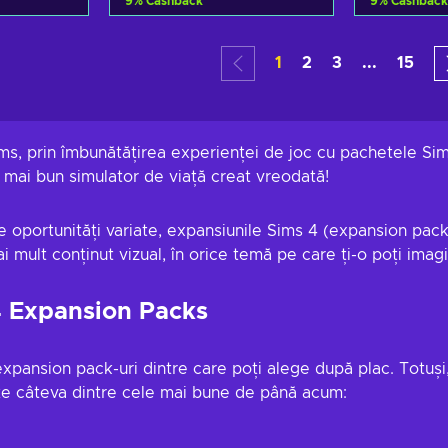
9
%
Cashback
9
%
Cashback
 coș
Adaugă în coș
Adau
1
2
3
...
15
tele
Vezi ofertele
Vez
ims, prin îmbunătățirea experienței de joc cu pachetele Si
mai bun simulator de viață creat vreodată!
 oportunități variate, expansiunile Sims 4 (expansion packs
 mult conținut vizual, în orice temă pe care ți-o poți imagi
4 Expansion Packs
xpansion pack-uri dintre care poți alege după plac. Totuși,
ite câteva dintre cele mai bune de până acum: