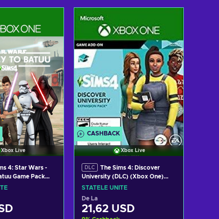
gă în coș
Adaugă în coș
i ofertele
Vezi ofertele
CASHBACK
Xbox Live
Xbox Live
ms 4: Star Wars -
The Sims 4: Discover
DLC
Batuu Game Pack
University (DLC) (Xbox One)
LIVE Key UNITED
Xbox Live Key UNITED STATES
ITE
STATELE UNITE
De La
USD
21,62 USD