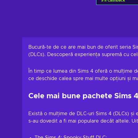
9
%
Cashback
Adaugă în
Vezi ofer
Bucură-te de ce are mai bun de oferit seria S
(DLCs). Descoperă experiența supremă cu cel 
În timp ce lumea din Sims 4 oferă o mulțime de
ce deschide calea spre mai multe opțiuni și mai
Cele mai bune pachete Sims 
Există o mulțime de DLC-uri Sims 4 (DLCs) și e
s-au dovedit a fi mai populare decât altele. U
The Sims 4: Spooky Stuff DLC;