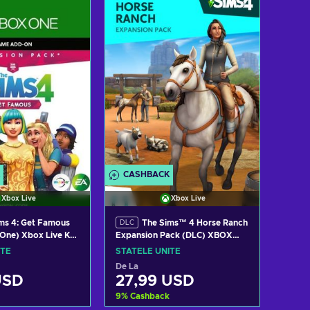
gă în coș
Adaugă în coș
i ofertele
Vezi ofertele
CASHBACK
Xbox Live
Xbox Live
ms 4: Get Famous
The Sims™ 4 Horse Ranch
DLC
One) Xbox Live Key
Expansion Pack (DLC) XBOX
TES
LIVE Key UNITED STATES
ITE
STATELE UNITE
De La
USD
27,99 USD
9
%
Cashback