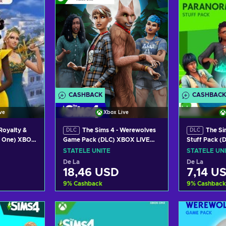
CASHBACK
CASHBACK
ve
Xbox Live
Royalty &
The Sims 4 - Werewolves
The Si
DLC
DLC
x One) XBOX
Game Pack (DLC) XBOX LIVE
Stuff Pack (
TATES
Key UNITED STATES
UNITED STA
STATELE UNITE
STATELE UN
De La
De La
18,46 USD
7,14 U
9
%
Cashback
9
%
Cashback
 coș
Adaugă în coș
Adau
tele
Vezi ofertele
Vez