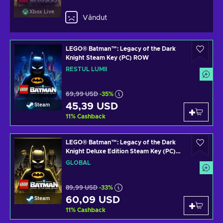
Xbox Live
Vândut
LEGO® Batman™: Legacy of the Dark
Knight Steam Key (PC) ROW
RESTUL LUMII
69,99 USD
-35%
45,39 USD
Steam
11
%
Cashback
LEGO® Batman™: Legacy of the Dark
Knight Deluxe Edition Steam Key (PC)
GLOBAL
GLOBAL
89,99 USD
-33%
60,09 USD
Steam
11
%
Cashback