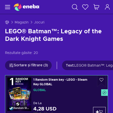
Magazin
Jocuri
LEGO® Batman™: Legacy of the
Dark Knight Games
Rezultate găsite:
20
Sortare și filtrare (3)
Text
:
LEGO® Batman™: Legac
1 Random Steam key - LEGO - Steam
Key GLOBAL
GLOBAL
De La
4,28 USD
Random Steam Key