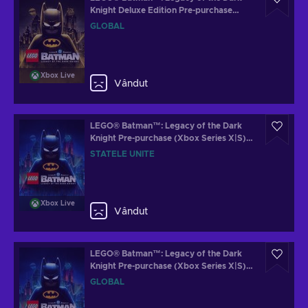
Knight Deluxe Edition Pre-purchase
(Xbox Series X|S) XBOX LIVE Key
GLOBAL
GLOBAL
Xbox Live
Vândut
LEGO® Batman™: Legacy of the Dark
Knight Pre-purchase (Xbox Series X|S)
XBOX LIVE Key UNITED STATES
STATELE UNITE
Xbox Live
Vândut
LEGO® Batman™: Legacy of the Dark
Knight Pre-purchase (Xbox Series X|S)
XBOX LIVE Key GLOBAL
GLOBAL