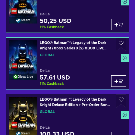
De La
50,25 USD
Steam
11
%
Cashback
LEGO® Batman™: Legacy of the Dark
Knight (Xbox Series X|S) XBOX LIVE
Key GLOBAL
GLOBAL
De La
57,61 USD
Xbox Live
11
%
Cashback
LEGO® Batman™: Legacy of the Dark
Knight Deluxe Edition + Pre-Order Bonus
Steam Key (PC) GLOBAL
GLOBAL
De La
100,33 USD
Steam