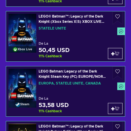
11
%
Cashback
LEGO® Batman™: Legacy of the Dark
Knight (Xbox Series X|S) XBOX LIVE
Key UNITED STATES
STATELE UNITE
De La
50,45 USD
Xbox Live
11
%
Cashback
LEGO Batman: Legacy of the Dark
Knight Steam Key (PC) EUROPE/NORTH
AMERICA
EUROPA, STATELE UNITE, CANADA
De La
53,58 USD
Steam
11
%
Cashback
LEGO® Batman™: Legacy of the Dark