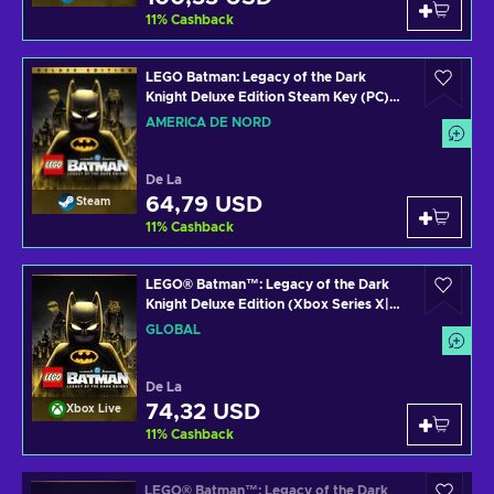
11
%
Cashback
LEGO Batman: Legacy of the Dark
Knight Deluxe Edition Steam Key (PC)
NORTH AMERICA
AMERICA DE NORD
De La
64,79 USD
Steam
11
%
Cashback
LEGO® Batman™: Legacy of the Dark
Knight Deluxe Edition (Xbox Series X|S)
XBOX LIVE Key GLOBAL
GLOBAL
De La
74,32 USD
Xbox Live
11
%
Cashback
LEGO® Batman™: Legacy of the Dark