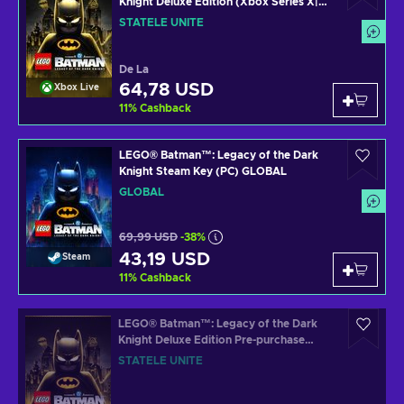
Knight Deluxe Edition (Xbox Series X|S)
XBOX LIVE Key UNITED STATES
STATELE UNITE
De La
64,78 USD
Xbox Live
11
%
Cashback
LEGO® Batman™: Legacy of the Dark
Knight Steam Key (PC) GLOBAL
GLOBAL
69,99 USD
-38%
43,19 USD
Steam
11
%
Cashback
LEGO® Batman™: Legacy of the Dark
Knight Deluxe Edition Pre-purchase
(Xbox Series X|S) XBOX LIVE Key
STATELE UNITE
UNITED STATES