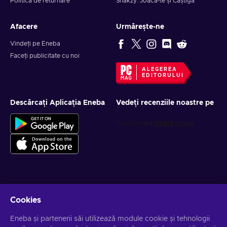
Politica de returnare
Snakzy: Joacă-te și Câștigă
Afacere
Urmărește-ne
Vindeți pe Eneba
Faceți publicitate cu noi
ALEGEREA
EDITORULUI
Descărcați Aplicația Eneba
Vedeți recenziile noastre pe
Obține oferte personalizate la jocuri
Cookies
Abonează-te
Eneba și partenerii săi utilizează module cookie și tehnologii