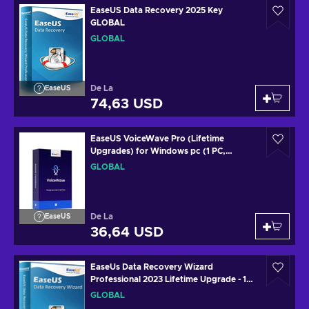
EaseUS Data Recovery 2025 Key
GLOBAL
GLOBAL
De La
EaseUS
74,63 USD
EaseUS VoiceWave Pro (Lifetime
Upgrades) for Windows pc (1 PC,
Lifetime) Key GLOBAL
GLOBAL
De La
EaseUS
36,64 USD
EaseUs Data Recovery Wizard
Professional 2023 Lifetime Upgrade - 1
Device Lifetime Key GLOBAL
GLOBAL