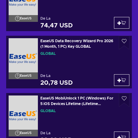
De La
EaseUS
74,47 USD
EaseUS Data Recovery Wizard Pro 2026
(1 Month, 1 PC) Key GLOBAL
GLOBAL
De La
EaseUS
20,78 USD
EaseUS MobiUnlock 1 PC (Windows) For
5 iOS Devices Lifetime (Lifetime
Upgrades) Key GLOBAL
GLOBAL
De La
EaseUS