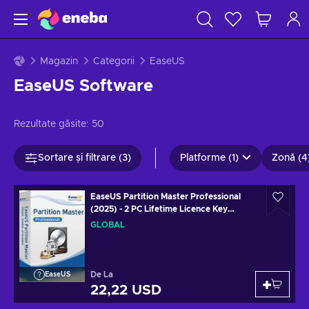
Magazin
Categorii
EaseUS
EaseUS Software
Rezultate găsite:
50
Sortare și filtrare (3)
Platforme (1)
Zonă (4
EaseUS Partition Master Professional
(2025) - 2 PC Lifetime Licence Key
GLOBAL
GLOBAL
De La
EaseUS
22,22 USD