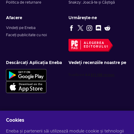
Politica de returnare
Snakzy: Joacă-te și Câștigă
Afacere
Urmărește-ne
Vindeți pe Eneba
Faceți publicitate cu noi
ALEGEREA
EDITORULUI
Descărcați Aplicația Eneba
Vedeți recenziile noastre pe
Obține oferte personalizate la jocuri
Cookies
Abonează-te
Eneba și partenerii săi utilizează module cookie și tehnologii