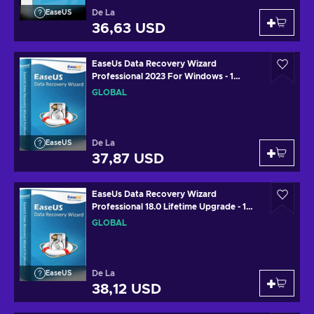
De La
EaseUS
36,63 USD
EaseUs Data Recovery Wizard
Professional 2023 For Windows - 1
Device 1 Year Key GLOBAL
GLOBAL
De La
EaseUS
37,87 USD
EaseUs Data Recovery Wizard
Professional 18.0 Lifetime Upgrade - 1
Device Lifetime Key GLOBAL
GLOBAL
De La
EaseUS
38,12 USD