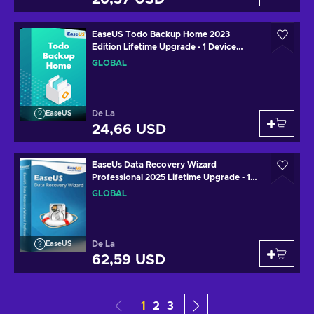
EaseUS Todo Backup Home 2023
Edition Lifetime Upgrade - 1 Device
Lifetime Key GLOBAL
GLOBAL
De La
EaseUS
24,66 USD
EaseUs Data Recovery Wizard
Professional 2025 Lifetime Upgrade - 1
Device Lifetime Key GLOBAL
GLOBAL
De La
EaseUS
62,59 USD
1
2
3