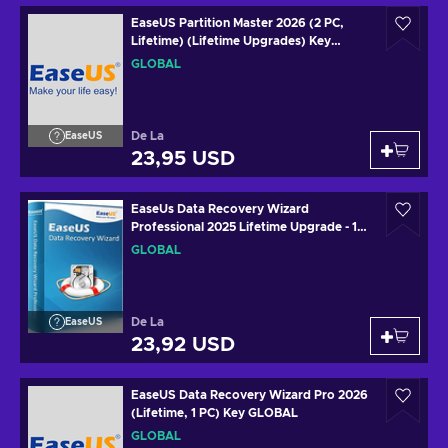
EaseUS Partition Master 2026 (2 PC,
Lifetime) (Lifetime Upgrades) Key
GLOBAL
GLOBAL
De La
EaseUS
23,95 USD
EaseUs Data Recovery Wizard
Professional 2025 Lifetime Upgrade - 1
Device 1 Month Key GLOBAL
GLOBAL
De La
EaseUS
23,92 USD
EaseUS Data Recovery Wizard Pro 2026
(Lifetime, 1 PC) Key GLOBAL
GLOBAL