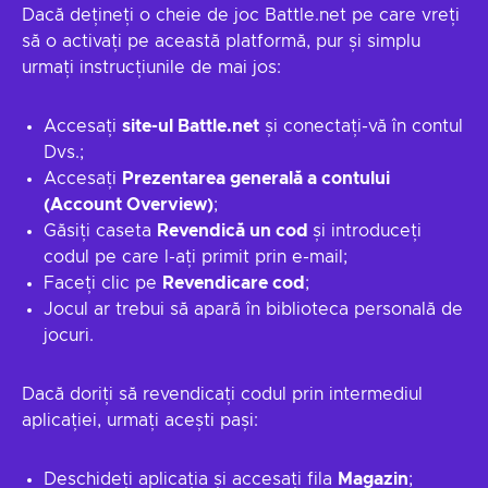
Dacă dețineți o cheie de joc Battle.net pe care vreți
să o activați pe această platformă, pur și simplu
urmați instrucțiunile de mai jos:
Accesați
site-ul Battle.net
și conectați-vă în contul
Dvs.;
Accesați
Prezentarea generală a contului
(Account Overview)
;
Găsiți caseta
Revendică un cod
și introduceți
codul pe care l-ați primit prin e-mail;
Faceți clic pe
Revendicare cod
;
Jocul ar trebui să apară în biblioteca personală de
jocuri.
Dacă doriți să revendicați codul prin intermediul
aplicației, urmați acești pași:
Deschideți aplicația și accesați fila
Magazin
;