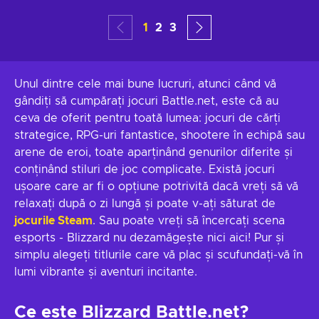
1
2
3
Unul dintre cele mai bune lucruri, atunci când vă
gândiți să cumpărați jocuri Battle.net, este că au
ceva de oferit pentru toată lumea: jocuri de cărți
strategice, RPG-uri fantastice, shootere în echipă sau
arene de eroi, toate aparținând genurilor diferite și
conținând stiluri de joc complicate. Există jocuri
ușoare care ar fi o opțiune potrivită dacă vreți să vă
relaxați după o zi lungă și poate v-ați săturat de
jocurile Steam
. Sau poate vreți să încercați scena
esports - Blizzard nu dezamăgește nici aici! Pur și
simplu alegeți titlurile care vă plac și scufundați-vă în
lumi vibrante și aventuri incitante.
Ce este Blizzard Battle.net?