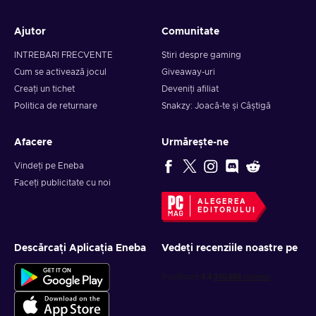
Ajutor
Comunitate
INTREBARI FRECVENTE
Știri despre gaming
Cum se activează jocul
Giveaway-uri
Creați un tichet
Deveniți afiliat
Politica de returnare
Snakzy: Joacă-te și Câștigă
Afacere
Urmărește-ne
Vindeți pe Eneba
Faceți publicitate cu noi
ALEGEREA
EDITORULUI
Descărcați Aplicația Eneba
Vedeți recenziile noastre pe