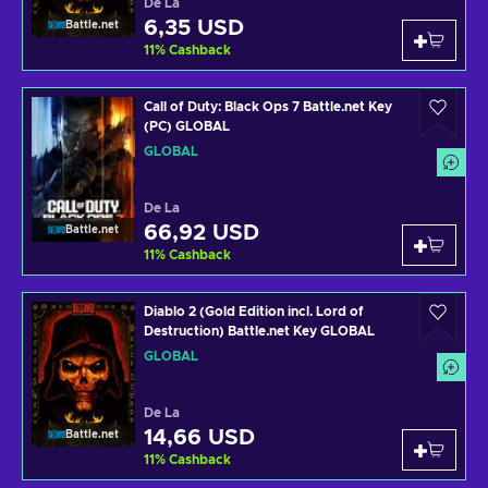
De La
6,35 USD
Battle.net
11
%
Cashback
Call of Duty: Black Ops 7 Battle.net Key
(PC) GLOBAL
GLOBAL
De La
66,92 USD
Battle.net
11
%
Cashback
Diablo 2 (Gold Edition incl. Lord of
Destruction) Battle.net Key GLOBAL
GLOBAL
De La
14,66 USD
Battle.net
11
%
Cashback