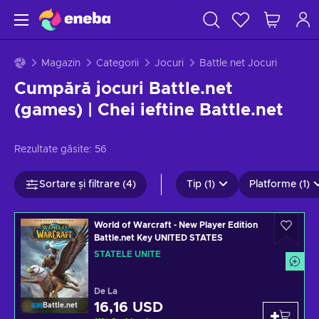
Magazin
Categorii
Jocuri
Battle.net Jocuri
Cumpără jocuri Battle.net
(games) | Chei ieftine Battle.net
Rezultate găsite:
56
Sortare și filtrare (4)
Tip (1)
Platforme (1)
World of Warcraft - New Player Edition
Battle.net Key UNITED STATES
STATELE UNITE
De La
16,16 USD
Battle.net