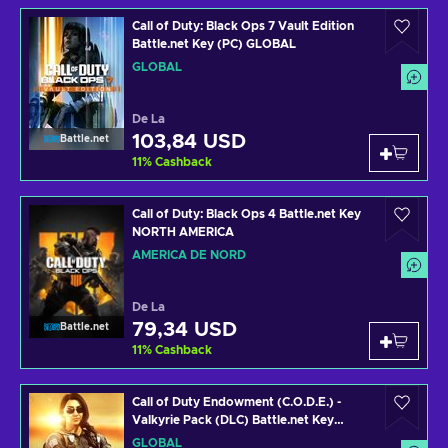
Call of Duty: Black Ops 7 Vault Edition
Battle.net Key (PC) GLOBAL
GLOBAL
De La
103,84 USD
Battle.net
11
%
Cashback
Call of Duty: Black Ops 4 Battle.net Key
NORTH AMERICA
AMERICA DE NORD
De La
79,34 USD
Battle.net
11
%
Cashback
Call of Duty Endowment (C.O.D.E.) -
Valkyrie Pack (DLC) Battle.net Key
GLOBAL
GLOBAL