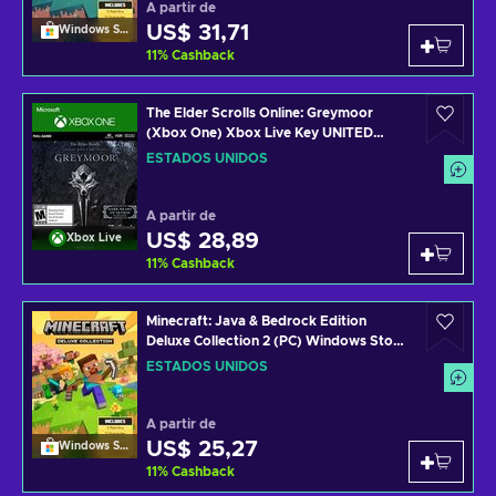
A partir de
US$ 31,71
Windows Store
11
%
Cashback
The Elder Scrolls Online: Greymoor
(Xbox One) Xbox Live Key UNITED
STATES
ESTADOS UNIDOS
A partir de
US$ 28,89
Xbox Live
11
%
Cashback
Minecraft: Java & Bedrock Edition
Deluxe Collection 2 (PC) Windows Store
Key UNITED STATES
ESTADOS UNIDOS
A partir de
US$ 25,27
Windows Store
11
%
Cashback