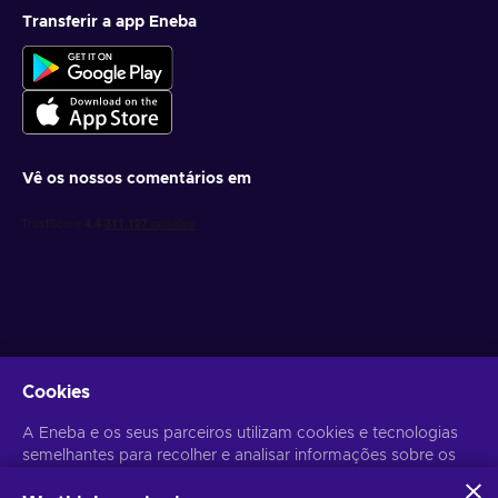
Transferir a app Eneba
Vê os nossos comentários em
Obtém ofertas de jogo personalizadas
Cookies
Subscrever
A Eneba e os seus parceiros utilizam cookies e tecnologias
Poderás anular a subscrição a qualquer altura. Visita o
semelhantes para recolher e analisar informações sobre os
Aviso de
Privacidade
para mais informação.
utilizadores deste sítio Web. Utilizamos estas informações