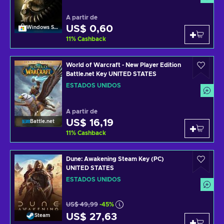
A partir de
US$ 0,60
Windows Store
11
%
Cashback
World of Warcraft - New Player Edition
Battle.net Key UNITED STATES
ESTADOS UNIDOS
A partir de
US$ 16,19
Battle.net
11
%
Cashback
Dune: Awakening Steam Key (PC)
UNITED STATES
ESTADOS UNIDOS
US$ 49,99
-45%
US$ 27,63
Steam