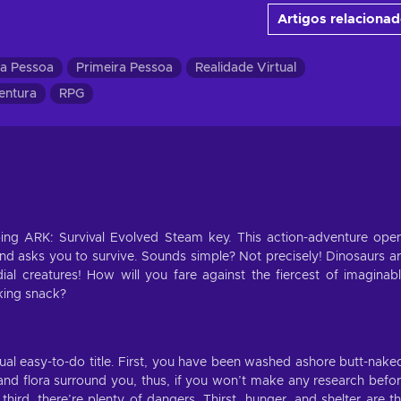
Artigos relaciona
ra Pessoa
Primeira Pessoa
Realidade Virtual
entura
RPG
ng ARK: Survival Evolved Steam key. This action-adventure ope
nd asks you to survive. Sounds simple? Not precisely! Dinosaurs a
al creatures! How will you fare against the fiercest of imaginab
lking snack?
ual easy-to-do title. First, you have been washed ashore butt-nake
and flora surround you, thus, if you won’t make any research befo
hird, there’re plenty of dangers. Thirst, hunger, and shelter are t