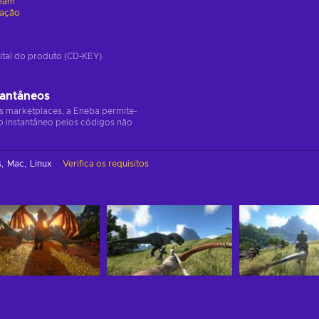
eam
vação
ital do produto (CD-KEY)
tantâneos
s marketplaces, a Eneba permite-
o instantâneo pelos códigos não
s
Mac
Linux
Verifica os requisitos