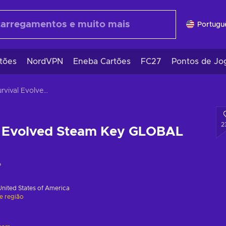
Portugu
tões
NordVPN
Eneba Cartões
FC27
Pontos de Jo
ARK: Survival Evolved Steam Key GLOBAL
2
l Evolved Steam Key GLOBAL
o
United States of America
de região