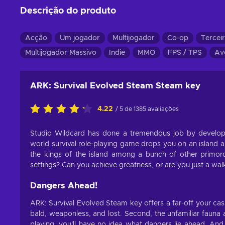
Descrição do produto
Acção
Um jogador
Multijogador
Co-op
Tercei
Multijogador Massivo
Indie
MMO
FPS / TPS
Av
ARK: Survival Evolved Steam Steam key
4.22
/ 5 de 1385 avaliações
Studio Wildcard has done a tremendous job by developi
world survival role-playing game drops you on an island a
the kings of the island among a bunch of other primordi
settings? Can you achieve greatness, or are you just a wa
Dangers Ahead!
ARK: Survival Evolved Steam key offers a far-off your cas
bald, weaponless, and lost. Second, the unfamiliar fauna 
playing, you'll have no idea what dangers lie ahead. And t