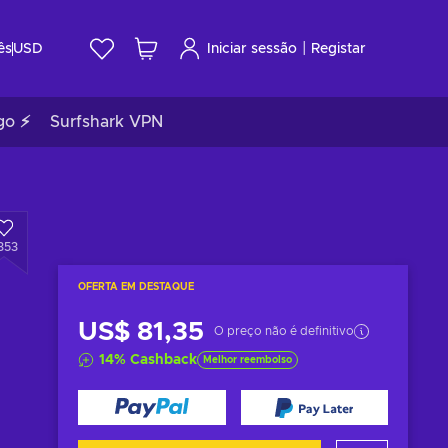
|
ês
USD
Iniciar sessão
Registar
go ⚡
Surfshark VPN
353
OFERTA EM DESTAQUE
US$ 81,35
O preço não é definitivo
14
%
Cashback
Melhor reembolso