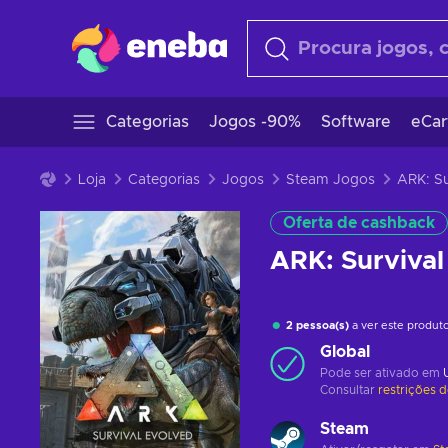
Categorias
Jogos -90%
Software
eCar
Loja
Categorias
Jogos
Steam Jogos
Oferta de cashback
ARK: Surviva
2 pessoa(s)
a ver este produt
Global
Pode ser ativado em
Consultar
restrições 
Steam