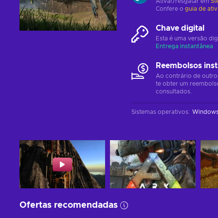
Ativar/resgatar em
St
Confere o
guia de ati
Chave digital
Esta é uma versão dig
Entrega instantânea
Reembolsos ins
Ao contrário de outro
te obter um reembols
consultados.
Sistemas operativos
:
Window
Ofertas recomendadas