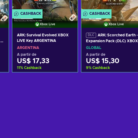
CASHBACK
CASHBACK
Xbox Live
Xbox Live
ARK: Survival Evolved XBOX
ARK: Scorched Earth -
DLC
LIVE Key ARGENTINA
X
Expansion Pack (DLC) XBOX
LIVE Key GLOBAL
ARGENTINA
GLOBAL
A partir de
A partir de
US$ 17,33
US$ 15,30
11
%
Cashback
9
%
Cashback
o
Adicionar ao carrinho
Adicionar ao carrinh
Consultar ofertas
Consultar ofertas