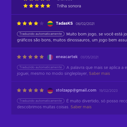
Trilha sonora
TadasKS
06/02/2021
Traduzido automaticamente
Muito bom jogo, se você está joga
gráficos são bons, muitos dinossauros, um jogo bem assu
eneacartek
01/05/2021
Traduzido automaticamente
A palavra que mais se aplica a e
joguei, mesmo no modo singleplayer,
Saber mais
stolzapp@gmail.com
19/02/2023
Traduzido automaticamente
É muito divertido, só posso re
descobrimos muitas coisas.
Saber mais