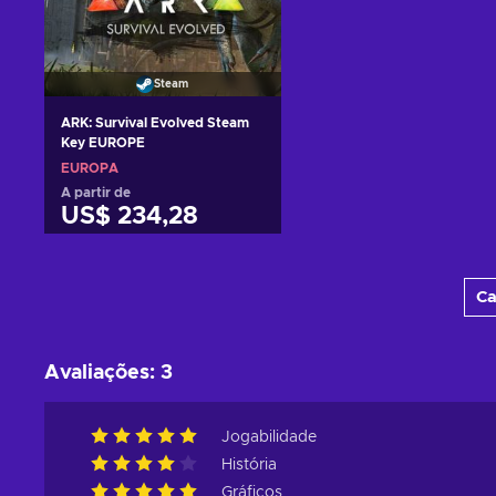
Steam
ARK: Survival Evolved Steam
Key EUROPE
EUROPA
A partir de
US$ 234,28
Adicionar ao carrinho
Ca
Consultar ofertas
Avaliações
:
3
Jogabilidade
História
Gráficos