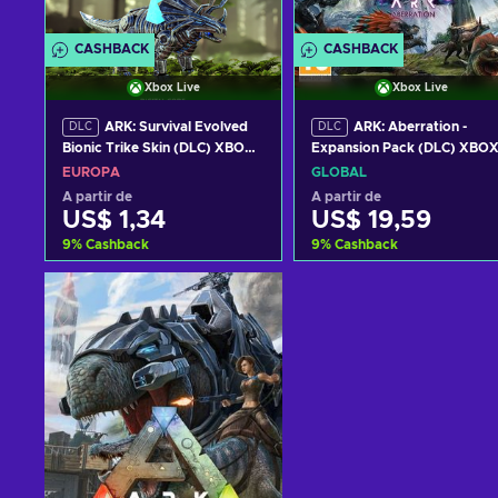
CASHBACK
CASHBACK
Xbox Live
Xbox Live
ARK: Survival Evolved
ARK: Aberration -
DLC
DLC
Bionic Trike Skin (DLC) XBOX
Expansion Pack (DLC) XBO
LIVE Key EUROPE
LIVE Key GLOBAL
EUROPA
GLOBAL
A partir de
A partir de
US$ 1,34
US$ 19,59
9
%
Cashback
9
%
Cashback
Adicionar ao carrinho
Adicionar ao carrinh
Consultar ofertas
Consultar ofertas