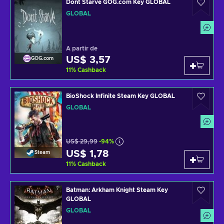
Dont Starve GOG.com Key GLOBAL
GLOBAL
A partir de
US$ 3,57
GOG.com
11
%
Cashback
BioShock Infinite Steam Key GLOBAL
GLOBAL
US$ 29,99
-94%
US$ 1,78
Steam
11
%
Cashback
Batman: Arkham Knight Steam Key
GLOBAL
GLOBAL