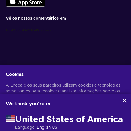
Vê os nossos comentários em
Obtém ofertas de jogo personalizadas
Cookies
Subscrever
A Eneba e os seus parceiros utilizam cookies e tecnologias
Poderás anular a subscrição a qualquer altura. Visita o
semelhantes para recolher e analisar informações sobre os
Aviso de
Privacidade
para mais informação.
utilizadores deste sítio Web. Utilizamos estas informações
para melhorar o conteúdo, a publicidade e outros serviços
We think you're in
do sítio. Os seus dados pessoais também podem ser
Português
USD
utilizados para a personalização de anúncios.
United States of America
Ao clicar em 'Aceitar tudo', está a consentir a utilização
destas tecnologias pela Eneba e pelos seus parceiros. Pode
Language
:
English US