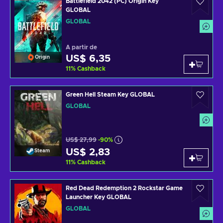
Battlefield 2042 (PC) Origin Key
GLOBAL
GLOBAL
A partir de
US$ 6,35
Origin
11
%
Cashback
Green Hell Steam Key GLOBAL
GLOBAL
US$ 27,99
-90%
US$ 2,83
Steam
11
%
Cashback
Red Dead Redemption 2 Rockstar Game
Launcher Key GLOBAL
GLOBAL