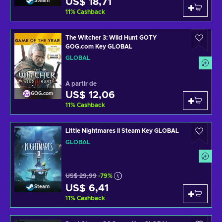
US$ 18,71
Steam
11
%
Cashback
The Witcher 3: Wild Hunt GOTY
GOG.com Key GLOBAL
GLOBAL
A partir de
US$ 12,06
GOG.com
11
%
Cashback
Little Nightmares II Steam Key GLOBAL
GLOBAL
US$ 29,99
-79%
US$ 6,41
Steam
11
%
Cashback