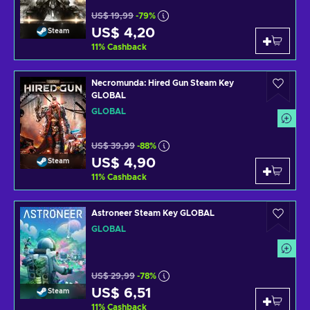
US$ 19,99
-79%
US$ 4,20
Steam
11
%
Cashback
Necromunda: Hired Gun Steam Key
GLOBAL
GLOBAL
US$ 39,99
-88%
US$ 4,90
Steam
11
%
Cashback
Astroneer Steam Key GLOBAL
GLOBAL
US$ 29,99
-78%
US$ 6,51
Steam
11
%
Cashback