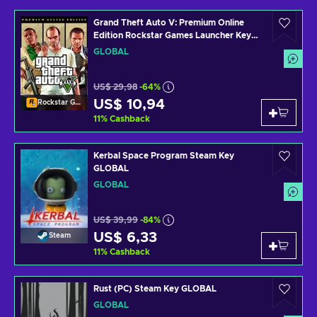
Grand Theft Auto V: Premium Online
Edition Rockstar Games Launcher Key
GLOBAL
GLOBAL
US$ 29,98
-64%
US$ 10,94
Rockstar Games Launcher
11
%
Cashback
Kerbal Space Program Steam Key
GLOBAL
GLOBAL
US$ 39,99
-84%
US$ 6,33
Steam
11
%
Cashback
Rust (PC) Steam Key GLOBAL
GLOBAL