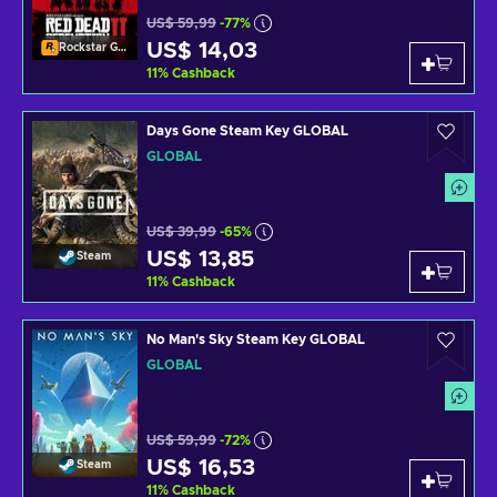
US$ 59,99
-77%
US$ 14,03
Rockstar Games Launcher
11
%
Cashback
Days Gone Steam Key GLOBAL
GLOBAL
US$ 39,99
-65%
US$ 13,85
Steam
11
%
Cashback
No Man's Sky Steam Key GLOBAL
GLOBAL
US$ 59,99
-72%
US$ 16,53
Steam
11
%
Cashback