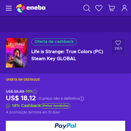
Oferta de cashback
3169
Life is Strange: True Colors (PC)
Steam Key GLOBAL
OFERTA EM DESTAQUE
US$ 59,99
-70%
US$ 18,12
O preço não é definitivo
14
%
Cashback
Melhor reembolso
A promoção termina
em 51 dias
!