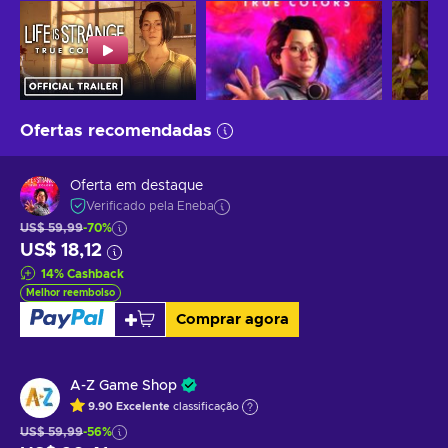
Ofertas recomendadas
Oferta em destaque
Verificado pela Eneba
US$ 59,99
-70%
US$ 18,12
14
%
Cashback
Melhor reembolso
Comprar agora
A-Z Game Shop
9.90
Excelente
classificação
US$ 59,99
-56%