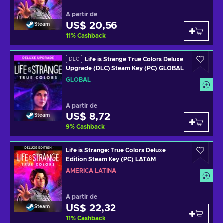
A partir de
US$ 20,56
Steam
11
%
Cashback
Life is Strange True Colors Deluxe
DLC
Upgrade (DLC) Steam Key (PC) GLOBAL
GLOBAL
A partir de
US$ 8,72
Steam
9
%
Cashback
Life is Strange: True Colors Deluxe
Edition Steam Key (PC) LATAM
AMÉRICA LATINA
A partir de
US$ 22,32
Steam
11
%
Cashback