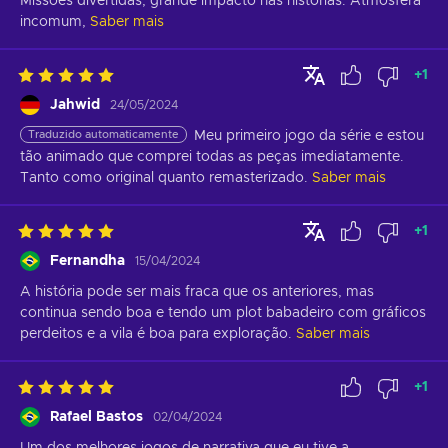
Missões divertidas, grande impacto nas histórias. Atmosfera 
incomum,
Saber mais
+
1
Jahwid
24/05/2024
Traduzido automaticamente
Meu primeiro jogo da série e estou 
tão animado que comprei todas as peças imediatamente. 
Tanto como original quanto remasterizado.
Saber mais
+
1
Fernandha
15/04/2024
A história pode ser mais fraca que os anteriores, mas 
continua sendo boa e tendo um plot babadeiro com gráficos 
perdeitos e a vila é boa para exploração.
Saber mais
+
1
Rafael Bastos
02/04/2024
Um dos melhores jogos de narrativa que eu tive a 