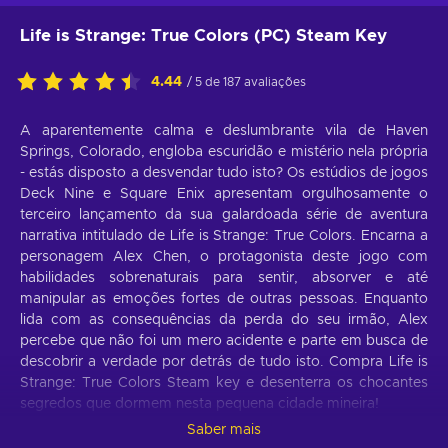
Life is Strange: True Colors (PC) Steam Key
4.44
/ 5 de 187 avaliações
A aparentemente calma e deslumbrante vila de Haven
Springs, Colorado, engloba escuridão e mistério nela própria
- estás disposto a desvendar tudo isto? Os estúdios de jogos
Deck Nine e Square Enix apresentam orgulhosamente o
terceiro lançamento da sua galardoada série de aventura
narrativa intitulado de Life is Strange: True Colors. Encarna a
personagem Alex Chen, o protagonista deste jogo com
habilidades sobrenaturais para sentir, absorver e até
manipular as emoções fortes de outras pessoas. Enquanto
lida com as consequências da perda do seu irmão, Alex
percebe que não foi um mero acidente e parte em busca de
descobrir a verdade por detrás de tudo isto. Compra Life is
Strange: True Colors Steam key e desenterra os chocantes
segredos que dormem nesta pequena cidade mineira!
Saber mais
Funcionalidades de Life is Strange: True Colors