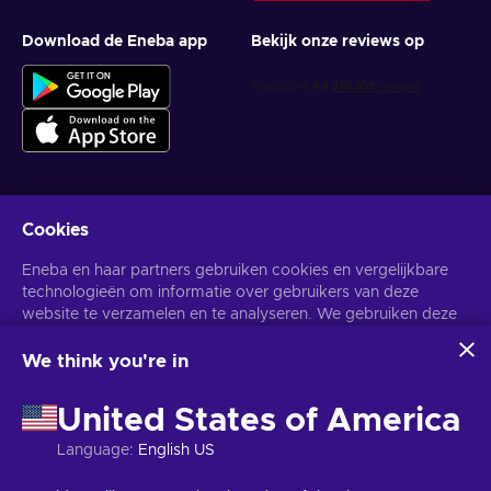
Download de Eneba app
Bekijk onze reviews op
Cookies
Krijg gepersonaliseerde gameaanbiedingen
Eneba en haar partners gebruiken cookies en vergelijkbare
Abonneer
technologieën om informatie over gebruikers van deze
website te verzamelen en te analyseren. We gebruiken deze
U kunt zich op elk gewenst moment afmelden. Bezoek de
Privacy
Melding
voor meer informatie.
informatie om de inhoud, advertenties en andere diensten op
de site te verbeteren. Uw persoonlijke gegevens kunnen ook
We think you're in
worden gebruikt voor het personaliseren van advertenties.
Nederlands
USD
Door op 'Alles accepteren' te klikken, geef je toestemming
United States of America
voor het gebruik van deze technologieën door Eneba en haar
partners. U kunt uw toestemming aanpassen door op
Language
:
English US
'Aanpassen' te klikken.
Voor meer informatie over hoe Google uw gegevens