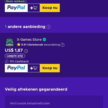
Beste cashback
Koop nu
1
andere aanbieding
X-Games Store
9.91
Uitstekende
beoordeling
US$ 1,87
Laagste prijs
9
%
Cashback
Koop nu
Veilig afrekenen
gegarandeerd
Vertrouwde betaalmethoden