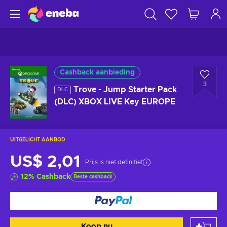
Cashback aanbieding
3
Trove - Jump Starter Pack
DLC
(DLC) XBOX LIVE Key EUROPE
UITGELICHT AANBOD
US$ 2,01
Prijs is niet definitief
12
%
Cashback
Beste cashback
Koop nu