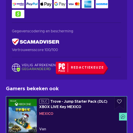
Gegevenscodering en bescherming
Vertrouwensscore 100/100
VEILIG AFREKENEN
REDACTIEKEUZE
GEGARANDEERD
Gamers bekeken ook
Trove - Jump Starter Pack (DLC)
DLC
XBOX LIVE Key MEXICO
MEXICO
Van