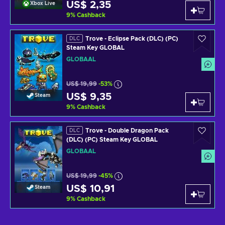
US$ 2,35
Xbox Live
9
%
Cashback
Trove - Eclipse Pack (DLC) (PC)
DLC
Steam Key GLOBAL
GLOBAAL
US$ 19,99
-53%
US$ 9,35
Steam
9
%
Cashback
Trove - Double Dragon Pack
DLC
(DLC) (PC) Steam Key GLOBAL
GLOBAAL
US$ 19,99
-45%
US$ 10,91
Steam
9
%
Cashback