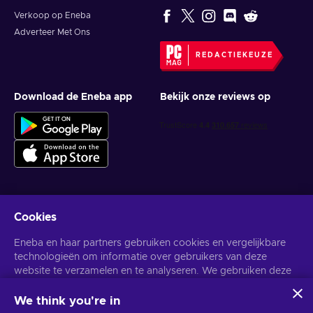
Verkoop op Eneba
Adverteer Met Ons
REDACTIEKEUZE
Download de Eneba app
Bekijk onze reviews op
Cookies
Krijg gepersonaliseerde gameaanbiedingen
Eneba en haar partners gebruiken cookies en vergelijkbare
Abonneer
technologieën om informatie over gebruikers van deze
website te verzamelen en te analyseren. We gebruiken deze
U kunt zich op elk gewenst moment afmelden. Bezoek de
Privacy
Melding
voor meer informatie.
informatie om de inhoud, advertenties en andere diensten op
de site te verbeteren. Uw persoonlijke gegevens kunnen ook
We think you're in