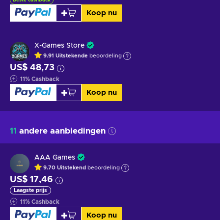
Koop nu
X-Games Store
9.91
Uitstekende
beoordeling
US$ 48,73
11
%
Cashback
Koop nu
11
andere aanbiedingen
AAA Games
9.70
Uitstekend
beoordeling
US$ 17,46
Laagste prijs
11
%
Cashback
Koop nu