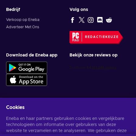
Bedrijf
Volg ons
Verkoop op Eneba
Adverteer Met Ons
REDACTIEKEUZE
Download de Eneba app
Bekijk onze reviews op
Cookies
Krijg gepersonaliseerde gameaanbiedingen
Eneba en haar partners gebruiken cookies en vergelijkbare
Abonneer
technologieën om informatie over gebruikers van deze
website te verzamelen en te analyseren. We gebruiken deze
U kunt zich op elk gewenst moment afmelden. Bezoek de
Privacy