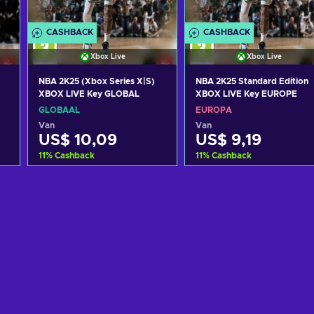
CASHBACK
CASHBACK
Xbox Live
Xbox Live
NBA 2K25 (Xbox Series X|S)
NBA 2K25 Standard Edition
XBOX LIVE Key GLOBAL
XBOX LIVE Key EUROPE
GLOBAAL
EUROPA
Van
Van
US$ 10,09
US$ 9,19
11
%
Cashback
11
%
Cashback
Toevoegen aan
Toevoegen aan
winkelmandje
winkelmandje
Bekijk aanbiedingen
Bekijk aanbiedingen