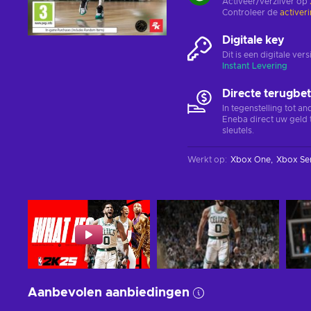
Activeer/verzilver op
Controleer de
activer
Digitale key
Dit is een digitale ve
Instant Levering
Directe terugbet
In tegenstelling tot a
Eneba direct uw geld 
sleutels.
Werkt op
:
Xbox One
Xbox Ser
Aanbevolen aanbiedingen