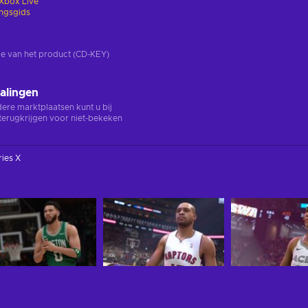
Xbox Live
ingsgids
rsie van het product (CD-KEY)
alingen
ndere marktplaatsen kunt u bij
terugkrijgen voor niet-bekeken
ies X