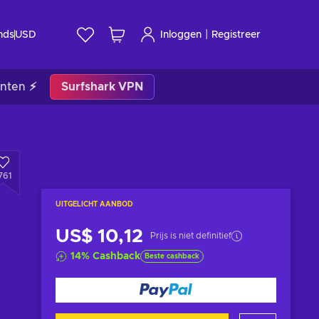
|
nds
USD
Inloggen
Registreer
nten ⚡
Surfshark VPN
761
UITGELICHT AANBOD
US$ 10,12
Prijs is niet definitief
14
%
Cashback
Beste cashback