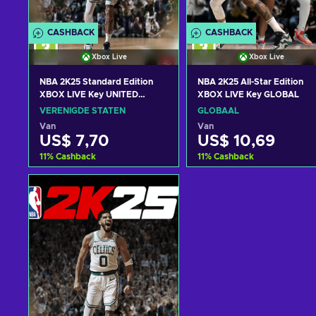
CASHBACK
CASHBACK
Xbox Live
Xbox Live
NBA 2K25 Standard Edition
NBA 2K25 All-Star Edition
XBOX LIVE Key UNITED
XBOX LIVE Key GLOBAL
STATES
VERENIGDE STATEN
GLOBAAL
Van
Van
US$ 7,70
US$ 10,69
11
%
Cashback
11
%
Cashback
Toevoegen aan
Toevoegen aan
winkelmandje
winkelmandje
Bekijk aanbiedingen
Bekijk aanbiedingen