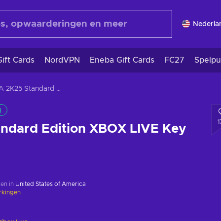
Nederla
ift Cards
NordVPN
Eneba Gift Cards
FC27
Spelpu
NBA 2K25 Standard Edition XBOX LIVE Key GLOBAL
g
1
ndard Edition XBOX LIVE Key
en in
United States of America
rkingen