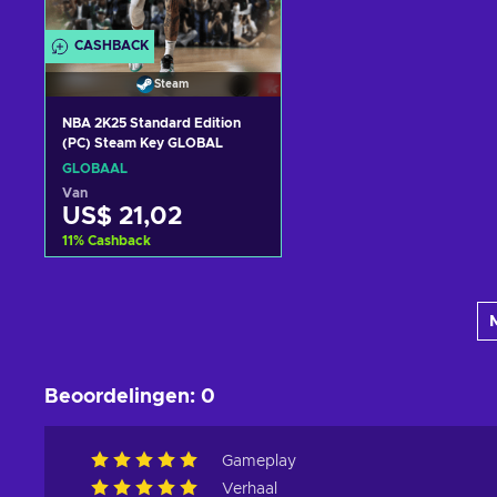
CASHBACK
Steam
NBA 2K25 Standard Edition
(PC) Steam Key GLOBAL
GLOBAAL
Van
US$ 21,02
11
%
Cashback
Toevoegen aan
winkelmandje
Bekijk aanbiedingen
Beoordelingen
:
0
Gameplay
Verhaal