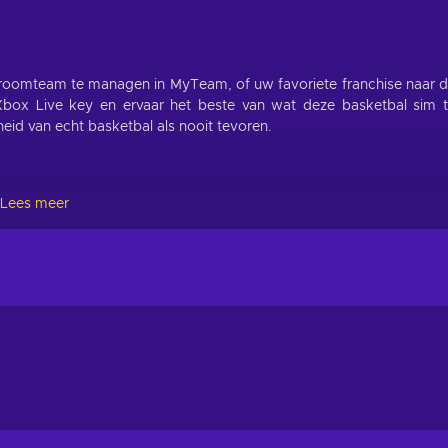
roomteam te managen in MyTeam, of uw favoriete franchise naar 
x Live key en ervaar het beste van wat deze basketbal sim 
id van echt basketbal als nooit tevoren.
n cutting-edge basketbal simulatie maken, vol met innovaties 
Lees meer
der zitten met verbeterde op bal defensieve controls, welke precieze
en shot kan verdedigen of drives afsnijden.
 onder de loep genomen om spelers meer controle en variëteit te
kheid om schoten weg te slaan met realistische graphics en
en nu intelligente op offensieve plays, met betere anticipatie op
isch gedeelte van de game maken.