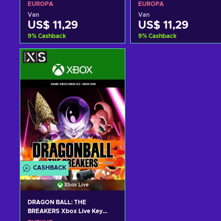
(DLC) (PS5) PSN Key EUROPE
(DLC) (PS4) PSN Key EURO
EUROPA
EUROPA
Van
Van
US$ 11,29
US$ 11,29
9
%
Cashback
9
%
Cashback
Toevoegen aan
Toevoegen aan
winkelmandje
winkelmandje
Bekijk aanbiedingen
Bekijk aanbiedingen
CASHBACK
Xbox Live
DRAGON BALL: THE
BREAKERS Xbox Live Key
TURKEY