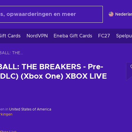
Nederla
ift Cards
NordVPN
Eneba Gift Cards
FC27
Spelpu
DRAGON BALL: THE BREAKERS - Pre-Order Bonus (DLC) (Xbox One) XBOX LIVE Key GLOBAL
ALL: THE BREAKERS - Pre-
(DLC) (Xbox One) XBOX LIVE
en in
United States of America
rkingen