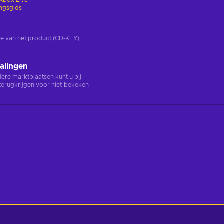
Xbox Live
ingsgids
rsie van het product (CD-KEY)
alingen
ndere marktplaatsen kunt u bij
terugkrijgen voor niet-bekeken