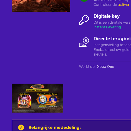
Activeer/verzilver op
Controleer de
activer
Digitale key
Dit is een digitale ve
Instant Levering
Directe terugbet
In tegenstelling tot a
Eneba direct uw geld 
sleutels.
Werkt op
:
Xbox One
Belangrijke mededeling
: