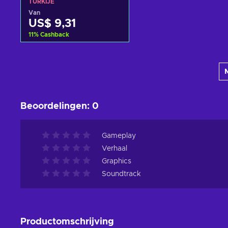
TURKIJE
Van
US$ 9,31
11
%
Cashback
Toevoegen aan
winkelmandje
Bekijk aanbiedingen
Beoordelingen
:
0
Gameplay
Verhaal
Graphics
Soundtrack
Productomschrijving