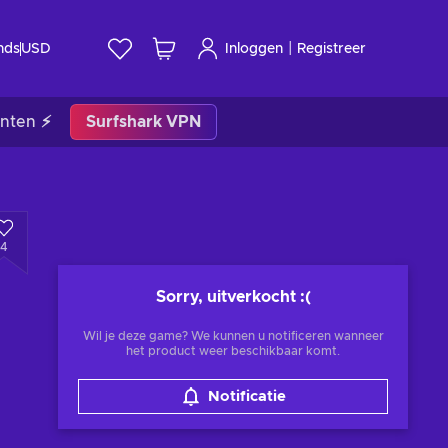
|
nds
USD
Inloggen
Registreer
nten ⚡
Surfshark VPN
4
Sorry, uitverkocht
:(
Wil je deze game? We kunnen u notificeren wanneer
het product weer beschikbaar komt.
Notificatie