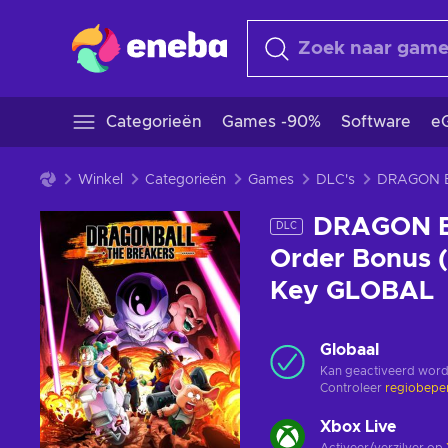
Categorieën
Games -90%
Software
eG
Winkel
Categorieën
Games
DLC's
DRAGON B
DLC
Order Bonus 
Key GLOBAL
Globaal
Kan geactiveerd word
Controleer
regiobepe
Xbox Live