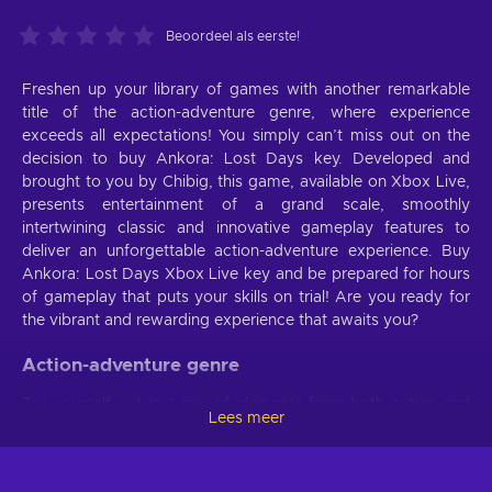
Beoordeel als eerste!
Freshen up your library of games with another remarkable
title of the action-adventure genre, where experience
exceeds all expectations! You simply can’t miss out on the
decision to buy Ankora: Lost Days key. Developed and
brought to you by Chibig, this game, available on Xbox Live,
presents entertainment of a grand scale, smoothly
intertwining classic and innovative gameplay features to
deliver an unforgettable action-adventure experience. Buy
Ankora: Lost Days Xbox Live key and be prepared for hours
of gameplay that puts your skills on trial! Are you ready for
the vibrant and rewarding experience that awaits you?
Action-adventure genre
Try yourself out in a mix of elements from both action and
Lees meer
adventure game genres. Ankora: Lost Days Xbox Live key
can provide you with a compelling storyline in which you’ll
have to face physical and conceptual challenges. You’ll be