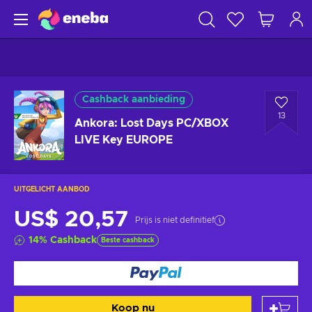
Cashback aanbieding
13
Ankora: Lost Days PC/XBOX
LIVE Key EUROPE
UITGELICHT AANBOD
US$ 20,57
Prijs is niet definitief
14
%
Cashback
Beste cashback
Koop nu