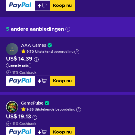
Koop nu
5
andere aanbiedingen
AAA Games
9.70
Uitstekend
beoordeling
US$ 14,39
Laagste prijs
11
%
Cashback
Koop nu
GamePulse
9.85
Uitstekende
beoordeling
US$ 19,13
11
%
Cashback
Koop nu