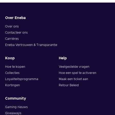
livestock, and improve your farm;
Relaxing – You can relieve some stress as you complete
in-game tasks;
Over Eneba
RPG – You take the role of the protagonist, hone your
skills, and face various challenges to complete missions;
Over ons
Survival – You have to manage resources and fight against
Contacteer ons
foes & the environment to survive;
Carrières
Visual novel – You interact with the world and the various
Eneba Vertrouwen & Transparantie
colourful characters around them, and dive deeper into their
stories;
Koop
Help
Cheap Ankora: Lost Days key price.
Hoe te kopen
Veelgestelde vragen
Collecties
Hoe een spel te activeren
Loyaliteitsprogramma
Maak een ticket aan
Kortingen
Retour Beleid
Community
Gaming nieuws
Giveaways