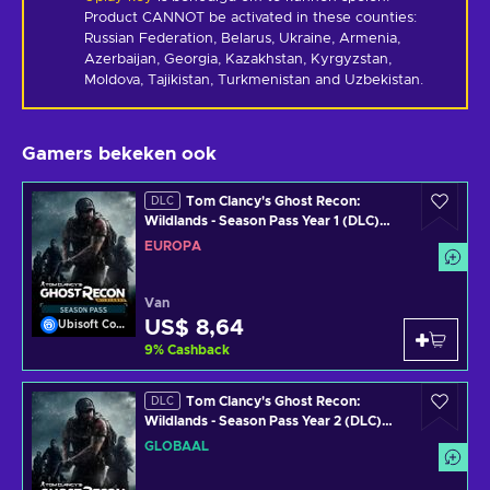
Product CANNOT be activated in these counties: 
Russian Federation, Belarus, Ukraine, Armenia, 
Azerbaijan, Georgia, Kazakhstan, Kyrgyzstan, 
Moldova, Tajikistan, Turkmenistan and Uzbekistan.
Gamers bekeken ook
Tom Clancy's Ghost Recon:
DLC
Wildlands - Season Pass Year 1 (DLC)
Uplay Key EUROPE
EUROPA
Van
US$ 8,64
Ubisoft Connect
9
%
Cashback
Tom Clancy's Ghost Recon:
DLC
Wildlands - Season Pass Year 2 (DLC)
Uplay Key GLOBAL
GLOBAAL