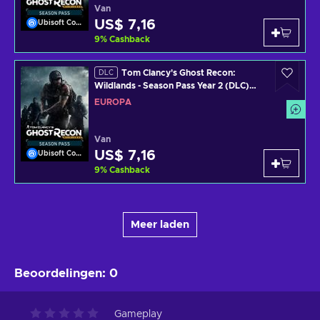
Van
US$ 7,16
Ubisoft Connect
9
%
Cashback
Tom Clancy's Ghost Recon:
DLC
Wildlands - Season Pass Year 2 (DLC)
Uplay Key EUROPE
EUROPA
Van
US$ 7,16
Ubisoft Connect
9
%
Cashback
Meer laden
Beoordelingen
:
0
Gameplay