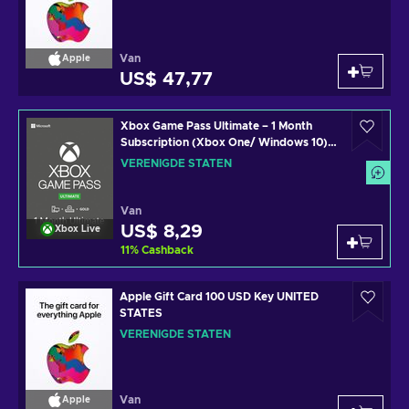
Van
Apple
US$ 47,77
Xbox Game Pass Ultimate – 1 Month
Subscription (Xbox One/ Windows 10)
non-stackable Xbox Live Key UNITED
VERENIGDE STATEN
STATES
Van
US$ 8,29
Xbox Live
11
%
Cashback
Apple Gift Card 100 USD Key UNITED
STATES
VERENIGDE STATEN
Van
Apple