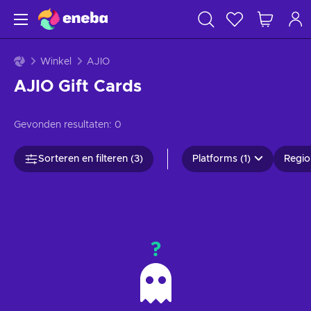
Winkel
AJIO
AJIO Gift Cards
Gevonden resultaten:
0
Sorteren en filteren (3)
Platforms (1)
Regio'
?