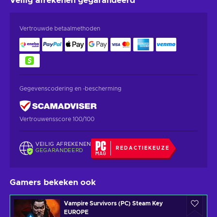
Veilig afrekenen
gegarandeerd
Vertrouwde betaalmethoden
Gegevenscodering en -bescherming
Vertrouwensscore 100/100
VEILIG AFREKENEN
REDACTIEKEUZE
GEGARANDEERD
Gamers bekeken ook
Vampire Survivors (PC) Steam Key
EUROPE