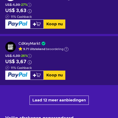
US$ 4,99
-27%
US$ 3,63
11
%
Cashback
Koop nu
CdKeyMarkt
9.71
Uitstekend
beoordeling
US$ 4,99
-26%
US$ 3,67
11
%
Cashback
Koop nu
Laad 12 meer aanbiedingen