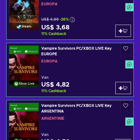
EUROPA
US$ 4,99
-26%
US$ 3,68
Steam
11
%
Cashback
Vampire Survivors PC/XBOX LIVE Key
EUROPE
EUROPA
Van
US$ 4,82
Xbox Live
11
%
Cashback
Vampire Survivors PC/XBOX LIVE Key
ARGENTINA
ARGENTINIË
Van