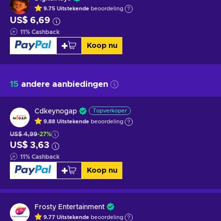
9.75
Uitstekende
beoordeling
US$ 6,69
11
%
Cashback
Koop nu
15
andere aanbiedingen
Cdkeynogap
Topverkoper
9.88
Uitstekende
beoordeling
US$ 4,99
-27%
US$ 3,63
11
%
Cashback
Koop nu
Frosty Entertainment
9.77
Uitstekende
beoordeling