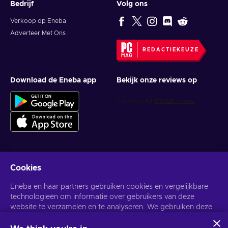
Bedrijf
Volg ons
Verkoop op Eneba
Adverteer Met Ons
REDACTIEKEUZE
Download de Eneba app
Bekijk onze reviews op
Cookies
Krijg gepersonaliseerde gameaanbiedingen
Eneba en haar partners gebruiken cookies en vergelijkbare
Abonneer
technologieën om informatie over gebruikers van deze
website te verzamelen en te analyseren. We gebruiken deze
U kunt zich op elk gewenst moment afmelden. Bezoek de
Privacy
Melding
voor meer informatie.
informatie om de inhoud, advertenties en andere diensten op
de site te verbeteren. Uw persoonlijke gegevens kunnen ook