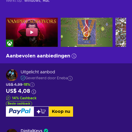
Werkt op
:
Windows
Mac
Aanbevolen aanbiedingen
Uitgelicht aanbod
Geverifieerd door Eneba
US$ 4,99
-18%
US$ 4,08
14
%
Cashback
Beste cashback
Koop nu
DigitalKeys