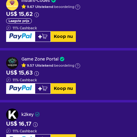
Instant-Codes
9.67
Uitstekend
beoordeling
US$ 15,62
Laagste prijs
11
%
Cashback
Koop nu
Game Zone Portal
9.57
Uitstekend
beoordeling
US$ 15,63
11
%
Cashback
Koop nu
k2key
US$ 16,17
11
%
Cashback